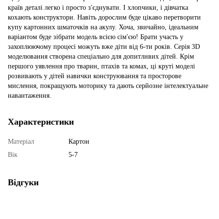
країв деталі легко і просто з'єднувати. І хлопчики, і дівчатка
кохають конструктори. Навіть дорослим буде цікаво перетворити
купу картонних шматочків на акулу. Хоча, звичайно, ідеальним
варіантом буде зібрати модель всією сім'єю! Брати участь у
захоплюючому процесі можуть вже діти від 6-ти років. Серія 3D
моделювання створена спеціально для допитливих дітей. Крім
першого уявлення про тварин, птахів та комах, ці круті моделі
розвивають у дітей навички конструювання та просторове
мислення, покращують моторику та дають серйозне інтелектуальне
навантаження.
Характеристики
Матеріал
Картон
Вік
5-7
Відгуки