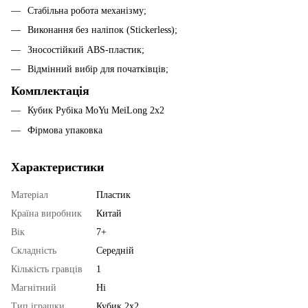
Стабільна робота механізму;
Виконання без наліпок (Stickerless);
Зносостійкий ABS-пластик;
Відмінний вибір для початківців;
Комплектація
Кубик Рубіка MoYu MeiLong 2x2
Фірмова упаковка
Характеристики
Матеріал
Пластик
Країна виробник
Китай
Вік
7+
Складність
Середній
Кількість гравців
1
Магнітний
Ні
Тип іграшки
Кубик 2x2