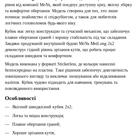
рівня від компанії MoYu, який поєднує доступну ціну, якісну збірку
та комфортне обертання. Модель створена для тих, хто лише
починає знайомство зі спідкубінгом, а також для любителів
логічних головоломок будь-якого віку.
Кубик має легку конструкцію та сучасний механізм, що забезпечує
плавне обертання граней і хорошу стабільність під час складання.
Завдяки продуманій внутрішній будові MoYu MeiLong 2x2
демонструє гідний рівень зрізання кутів, що робить процес
складання швидким та комфортним.
Модель виконана у форматі Stickerless, де кольори нанесені
безпосередньо на пластик. Таке рішення забезпечує довговічність
зовнішнього вигляду та виключає зношування або відклеювання
наліпок. Кубик чудово підходить для навчання, тренувань та
повсякденного використання.
Особливості
Якісний швидкісний кубик 2x2;
Легка та міцна конструкція;
Плавне обертання граней;
Хороше зрізання кутів;