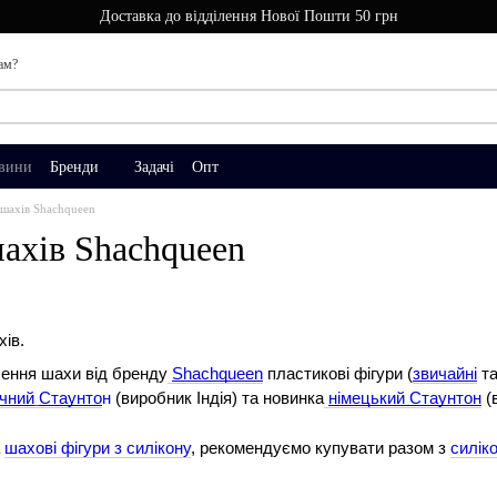
Доставка до відділення Нової Пошти 50 грн
ам?
вини
Бренди
Задачі
Опт
шахів Shachqueen
ахів Shachqueen
ів.
лення шахи від бренду
Shachqueen
пластикові фігури (
звичайні
т
чний
Стаунто
н
(виробник Індія) та новинка
німецький Стаунтон
(
а
шахові фігури з силікону
, рекомендуємо купувати разом з
силік