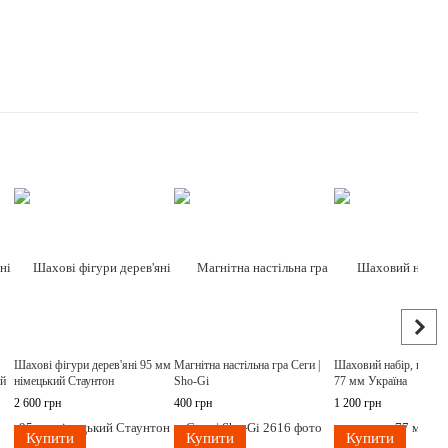
Шахові фігури дерев'яні 95 мм
Магнітна настільна гра Сеги |
Шаховий набір, висот
ий
німецький Стаунтон
Sho-Gi
77 мм Україна
2 600 грн
400 грн
1 200 грн
Купити
Купити
Купити