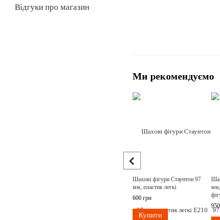
Відгуки про магазин
Ми рекомендуємо
Шахові фігури Стаунтон 97
Шах
мм, пластик легкі
мм,
фіг
600 грн
950
Купити