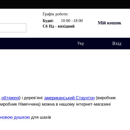
Графік роботи:
Будні:
10:00 –18:00
Мій кошик
Сб Нд - вихідний
Вхід
Укр
а
обтяжені
) і дерев'яні:
американський Стаунтон
(виробник
виробник Німеччина) можна в нашому інтернет-магазині
оновою дошкою
для шахів