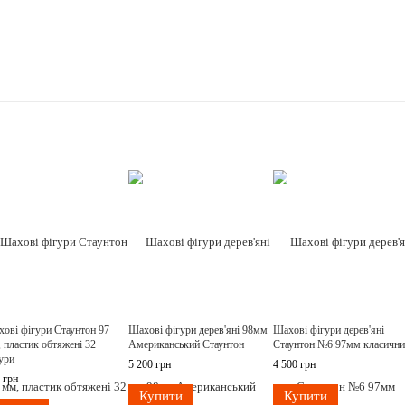
ові фігури Стаунтон 97
Шахові фігури дерев'яні 98мм
Шахові фігури дерев'яні
 пластик обтяжені 32
Американський Стаунтон
Стаунтон №6 97мм класичн
ури
5 200 грн
4 500 грн
 грн
Купити
Купити