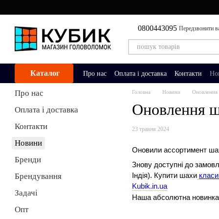
Перейти до основного контенту
0800443095
Передзвонити в
Каталог
Про нас
Оплата і доставка
Контакти
Но
Про нас
Головна
Новини
Оновлення 
Оновлення ш
Оплата і доставка
Контакти
23 травня 2024
Новини
Оновили ассортимент шах
Бренди
Знову доступні до замов
Брендування
Індія). Купити шахи
класи
Kubik.in.ua
Задачі
Наша абсолютна новинк
Опт