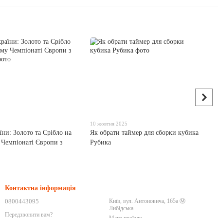
10 жовтня 2025
ни: Золото та Срібло на
Як обрати таймер для сборки кубика
Чемпіонаті Європи з
Рубика
Контактна інформація
0800443095
Київ, вул. Антоновича, 165а Ⓜ️
Либідська
Передзвонити вам?