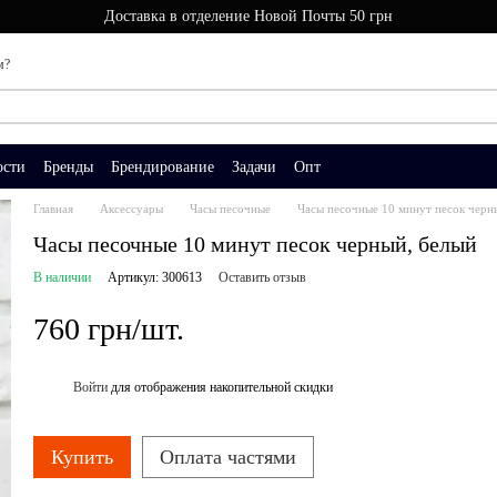
Доставка в отделение Новой Почты 50 грн
м?
ости
Бренды
Брендирование
Задачи
Опт
Главная
Аксессуары
Часы песочные
Часы песочные 10 минут песок черн
Часы песочные 10 минут песок черный, белый
В наличии
Артикул: 300613
Оставить отзыв
760 грн/шт.
Войти
для отображения накопительной скидки
%
Купить
Оплата частями