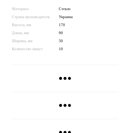
Материал
Стекло
Страна производитель
Украина
Высота, мм
170
Длина, мм
90
Ширина, мм
50
Количество минут
10