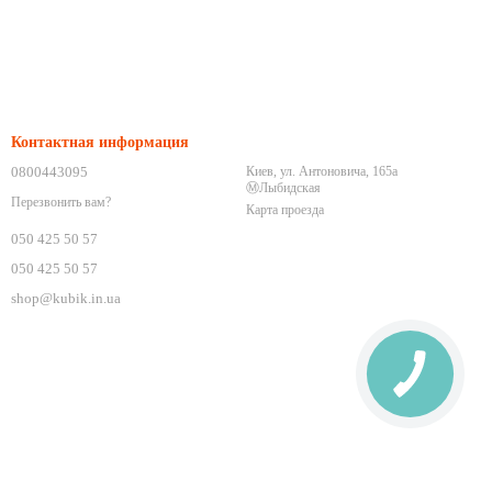
Контактная информация
0800443095
Киев, ул. Антоновича, 165а
Ⓜ️Лыбидская
Перезвонить вам?
Карта проезда
050 425 50 57
050 425 50 57
shop@kubik.in.ua