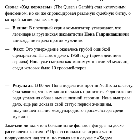
Сериал
«Ход королевы»
(The Queen's Gambit) стал культурным
феноменом, но он же спровоцировал реальную судебную битву, о
которой заговорил весь мир.
В кино:
В последней серии комментатор утверждает, что
легендарная грузинская шахматистка
Нона Гаприндашвили
«никогда не играла против мужчин».
Факт:
Это утверждение оказалось грубой ошибкой
сценаристов. На самом деле к 1968 году (время действия
сериала) Нона уже сыграла как минимум против 59 мужчин,
среди которых было 10 гроссмейстеров.
Результат:
В 80 лет Нона подала иск против Netflix за клевету.
Она заявила, что компания пыталась принизить её достижения
ради усиления образа вымышленной героини. Нона выиграла
дело, еще раз доказав свой статус первой женщины,
получившей звание международного гроссмейстера среди
мужчин.
Замечали ли вы, что в большинстве фильмов фигуры на доске
расставлены хаотично? Профессиональные игроки часто
подшучивают над этим, но только не в случае с
«Ходом