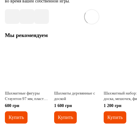
во время вашей собственной игры.
Мы рекомендуем
Шахматные фигуры
Шахматы деревянные с
Шахматный набор
Стаунтон 97 мм, пластик
доской
доска, мешочек, ф
легкие
без утяжелителя бе
600 грн
1 600 грн
1 200 грн
синие
Купить
Купить
Купить