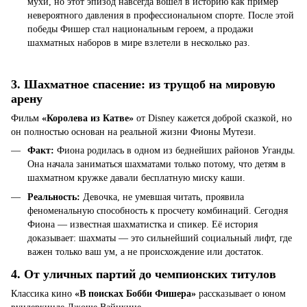
мухи, но этот эпизод навсегда вошел в историю как пример
невероятного давления в профессиональном спорте. После этой
победы Фишер стал национальным героем, а продажи
шахматных наборов в мире взлетели в несколько раз.
3. Шахматное спасение: из трущоб на мировую
арену
Фильм
«Королева из Катве»
от Disney кажется доброй сказкой, но
он полностью основан на реальной жизни Фионы Мутези.
Факт:
Фиона родилась в одном из беднейших районов Уганды.
Она начала заниматься шахматами только потому, что детям в
шахматном кружке давали бесплатную миску каши.
Реальность:
Девочка, не умевшая читать, проявила
феноменальную способность к просчету комбинаций. Сегодня
Фиона — известная шахматистка и спикер. Её история
доказывает: шахматы — это сильнейший социальный лифт, где
важен только ваш ум, а не происхождение или достаток.
4. От уличных партий до чемпионских титулов
Классика кино
«В поисках Бобби Фишера»
рассказывает о юном