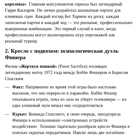
королевы»
. Главным консультантом сериала был легендарный
Гарри Каспаров. Он лично разработал шахматные партии для
ключевых сцен. Каждый взгляд Бет Хармон на доску, каждая
записанная партия и каждый ход — это реальные, профессионально
выверенные комбинации. Это первый случай в кино, когда
профессионалы могут анализировать игру персонажей как
реальный турнир.
2. Кресло с подвохом: психологическая дуэль
Фишера
Фильм
«Жертвуя пешкой»
(Pawn Sacrifice) посвящен
легендарному матчу 1972 года между Бобби Фишером и Борисом
Спасским.
Факт:
Напряжение во время этой игры было настолько
высоким, что оно переросло в паранойю. Бобби Фишер
отказывался играть, пока из зала не уберут телекамеры — их
едва уловимый шум мешал ему сосредоточиться.
Курьез:
Команда Спасского, в свою очередь, заподозрила
Фишера в использовании «электронных устройств
воздействия». Техники тщательно разобрали кресло Фишера в
поисках скрытых передатчиков. Нашли лишь две погибшие