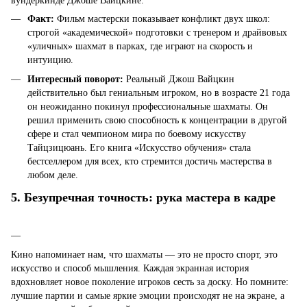
вундеркинде Джоше Вайцкине.
Факт:
Фильм мастерски показывает конфликт двух школ:
строгой «академической» подготовки с тренером и драйвовых
«уличных» шахмат в парках, где играют на скорость и
интуицию.
Интересный поворот:
Реальный Джош Вайцкин
действительно был гениальным игроком, но в возрасте 21 года
он неожиданно покинул профессиональные шахматы. Он
решил применить свою способность к концентрации в другой
сфере и стал чемпионом мира по боевому искусству
Тайцзицюань. Его книга «Искусство обучения» стала
бестселлером для всех, кто стремится достичь мастерства в
любом деле.
5. Безупречная точность: рука мастера в кадре
Кино напоминает нам, что шахматы — это не просто спорт, это
искусство и способ мышления. Каждая экранная история
вдохновляет новое поколение игроков сесть за доску. Но помните:
лучшие партии и самые яркие эмоции происходят не на экране, а