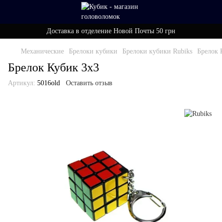
Доставка в отделение Новой Почты 50 грн
Механические
Брелоки кубики
Брелоки кубики Rubiks
Брелок 
Брелок Кубик 3х3
Артикул:
5016old
Оставить отзыв