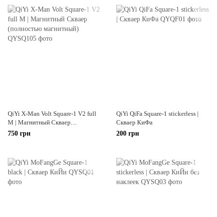
QiYi X-Man Volt Square-1 V2 full
QiYi QiFa Square-1 stickerless |
M | Магнитный Скваер
Скваер КиФа
(полностью магнитный)
750 грн
200 грн