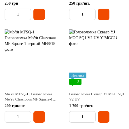
черный
250 грн
250 грн/шт.
Новинка
3
MoYu MFSQ-1 | Головоломка
Головоломка Скваер YJ MGC SQ1
MoYu Classroom MF Square-1
V2 UV
черный
200 грн/шт.
1 700 грн/шт.