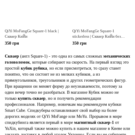
QiYi MoFangGe Square-1 black |
QiYi MoFangGe Square-1
Скваер КиЙи
stickerless | Скваер КиЙи без
наклеек
350 грн
350 грн
Скваер
(англ Square-1) - это одна из самых сложных
механических
головоломок
, которые собирают на скорость. На первый взгляд это
простой
кубик рубика
, но если присмотреться, то сразу станет
понятно, что он состоит не из мелких кубиков, а из
прямоугольников, треугольников и других геометрических фигур.
При вращении он меняет форму до неузнаваемости, поэтому за
один вечер точно не разобраться. В магазине Кубик можно не
только
купить скваер
, но и получить рекомендации
профессионалов. Например, новичкам мы рекомендуем кубики
Smart Cube. Спидкуберы останавливают свой выбор на более
дорогих моделях от QiYi MoFange или MoYu. Прорывом в мире
спидкубинга является первый в мире
магнитный скваер-1
от
YuXin, который также можно купить в нашем магазине в Киеве или
заказать доставку в любой уголок Украины. Если вы не собираете