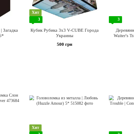
Хит
3
3
| Загадка
Кубик Рубика 3х3 V-CUBE Города
Деревянн
6*
Украины
Waiter's Tr
500 грн
Хит