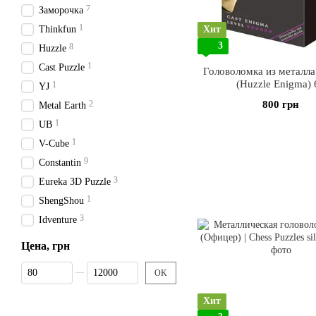
7
Заморочка
1
Thinkfun
Хит
3
8
Huzzle
1
Cast Puzzle
Головоломка из металла 
(Huzzle Enigma) 
1
YJ
2
800 грн
Metal Earth
1
UB
1
V-Cube
9
Constantin
3
Eureka 3D Puzzle
1
ShengShou
3
Idventure
Цена, грн
От Цена, грн
До Цена, грн
OK
Хит