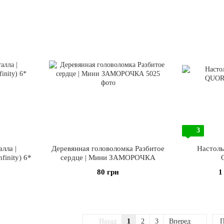
3
лла |
Деревянная головоломка Разбитое
Настоль
finity) 6*
сердце | Мини ЗАМОРОЧКА
80 грн
1
Назад
1
2
3
Вперед
П