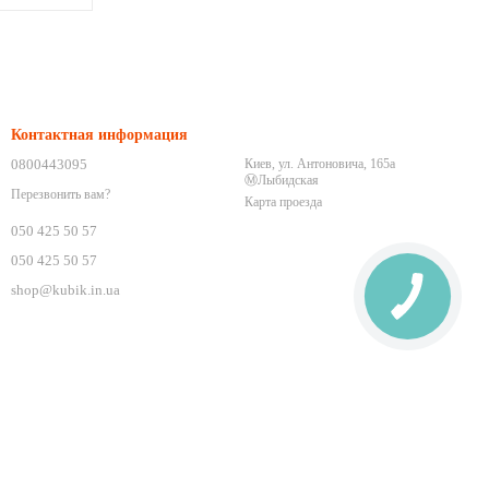
Контактная информация
0800443095
Киев, ул. Антоновича, 165а
Ⓜ️Лыбидская
Перезвонить вам?
Карта проезда
050 425 50 57
050 425 50 57
shop@kubik.in.ua