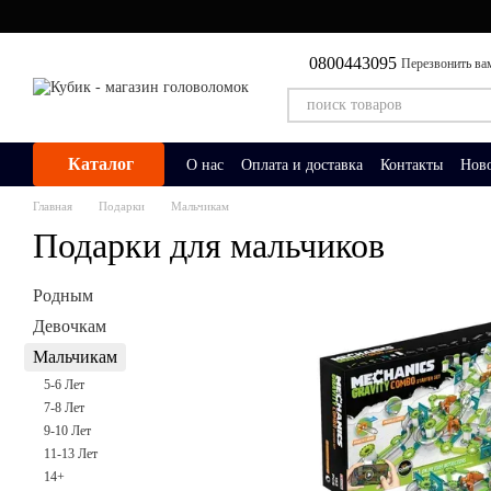
Перейти к основному контенту
0800443095
Перезвонить ва
Каталог
О нас
Оплата и доставка
Контакты
Нов
Главная
Подарки
Мальчикам
Подарки для мальчиков
Родным
Девочкам
Мальчикам
5-6 Лет
7-8 Лет
9-10 Лет
11-13 Лет
14+