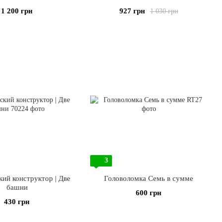
Deluxe
1 200 грн
927 грн
1 030 грн
3
ий конструктор | Две
Головоломка Семь в сумме
башни
600 грн
430 грн