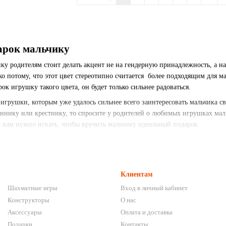
арок мальчику
ку родителям стоит делать акцент не на гендерную принадлежность, а н
ко потому, что этот цвет стереотипно считается более подходящим для 
к игрушку такого цвета, он будет только сильнее радоваться.
игрушки, которым уже удалось сильнее всего заинтересовать мальчика с
яннику или крестнику, то спросите у родителей о любимых игрушках маль
о вам нужно искать, чтобы вручить мальчику идеальный подарок.
рприз ребенку, но не знаете о его предпочтениях и не имеете возможност
 и беспроигрышным вариантом.
Развивающие игры
, такие как головолом
м реагируют на игры, которые ставят перед ними новые задачи. Благодаря
 еще нет должного уровня терпения и усидчивости, то такой подарок пом
Клиентам
зитивные эмоции. Сам процесс будет интересным и не утомительным.
Шахматные игры
Вход в личный кабинет
ов не вырастают. Ваш подарок будет востребован и актуален еще много л
Конструкторы
О нас
 открыть ее для себя. Эта особенность игр на логику и головоломок являе
Аксессуары
Оплата и доставка
, то через определенное время подарок может стать его любимой игрушк
Подарки
Контакты