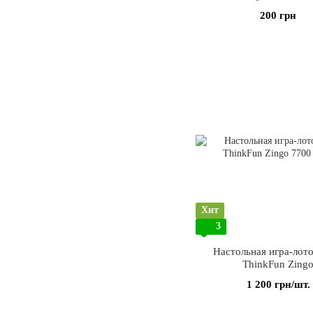
200 грн
Хит
3
Настольная игра-лот
ThinkFun Zing
1 200 грн/шт.