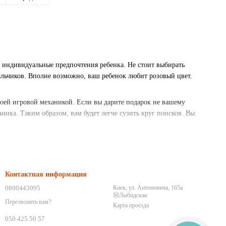
а индивидуальные предпочтения ребенка. Не стоит выбирать
мальчиков. Вполне возможно, ваш ребенок любит розовый цвет.
воей игровой механикой. Если вы дарите подарок не вашему
чика. Таким образом, вам будет легче сузить круг поисков. Вы
и узнать о них, то выбор развивающей игрушки в качестве подарка
ки и логические игры, можно дарить начиная с 4-5 лет. Мальчики,
 особенностям игрового процесса ребенок надолго увлечется
ожет его выработать. Ребенок, вошедший в азарт игры будет
Контактная информация
0800443095
Киев, ул. Антоновича, 165а
Ⓜ️Лыбидская
ет. Даже если ребенок наиграется подаренной игрой, то через
Перезвонить вам?
Карта проезда
тся своеобразной гарантией того, что если сейчас ваш подарок не
050 425 50 57
ой.