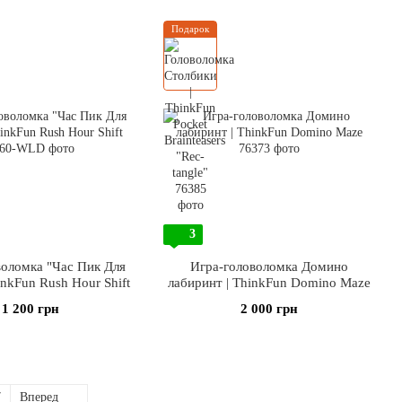
Подарок
3
воломка "Час Пик Для
Игра-головоломка Домино
inkFun Rush Hour Shift
лабиринт | ThinkFun Domino Maze
1 200 грн
2 000 грн
7
Вперед