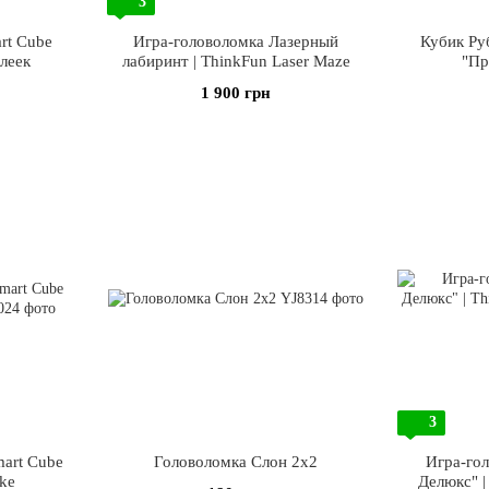
3
rt Cube
Игра-головоломка Лазерный
Кубик Ру
леек
лабиринт | ThinkFun Laser Maze
"Пр
1 900 грн
3
mart Cube
Головоломка Слон 2х2
Игра-го
ake
Делюкс" |