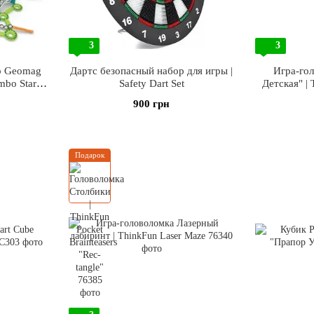
3
3
р Geomag
Дартс безопасный набор для игры |
Игра-го
bo Starter
Safety Dart Set
Детская" |
900 грн
Подарок