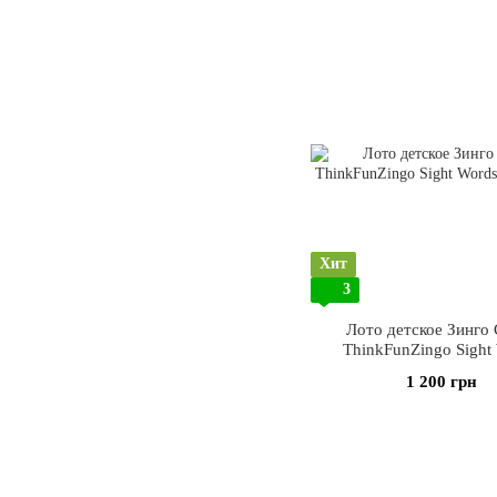
Хит
3
Лото детское Зинго
ThinkFunZingo Sight
1 200 грн