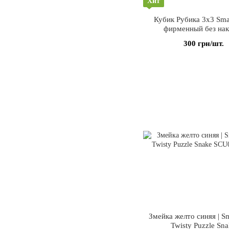
Хит
Кубик Рубика 3х3 Sma
фирменный без нак
300 грн/шт.
Змейка желто синяя | S
Twisty Puzzle Sn