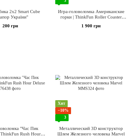
3
бика 2х2 Smart Cube
Игра-головоломка Американские
апор України"
горки | ThinkFun Roller Coaster
Challenge
200 грн
1 900 грн
Хит
−10%
3
ловоломка "Час Пик
Металлический 3D конструктор
 ThinkFun Rush Hour
Шлем Железного человека Marvel