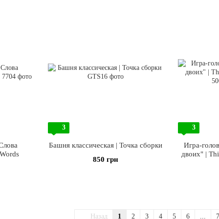
3
3
 Слова
Башня классическая | Точка сборки
Игра-голо
 Words
двоих" | Th
850 грн
Назад
1
2
3
4
5
6
...