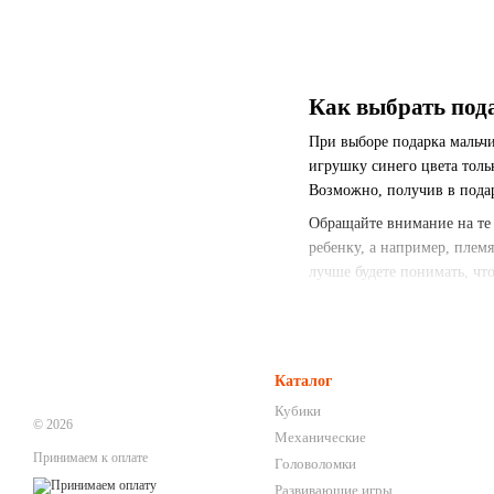
Как выбрать под
При выборе подарка мальчи
игрушку синего цвета толь
Возможно, получив в подаро
Обращайте внимание на те 
ребенку, а например, плем
лучше будете понимать, чт
Если вы хотите сделать сю
будет самым оптимальным
как и все дети, с интересо
игрушкой. Если у мальчика
Каталог
развиваться и получать по
Кубики
© 2026
Кроме того, с таких подарк
Механические
Принимаем к оплате
несколько лет может заново
Головоломки
вызвал у мальчика интерес
Развивающие игры