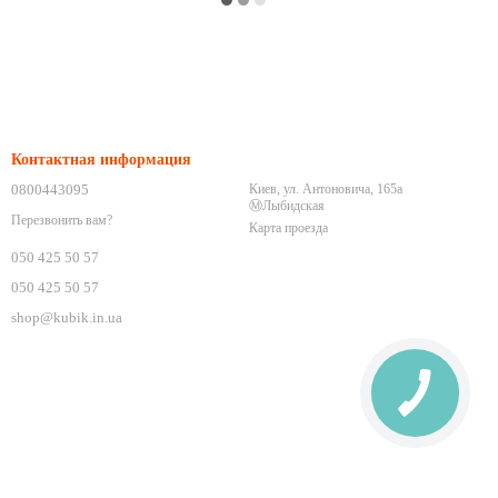
Контактная информация
0800443095
Киев, ул. Антоновича, 165а
Ⓜ️Лыбидская
Перезвонить вам?
Карта проезда
050 425 50 57
050 425 50 57
shop@kubik.in.ua