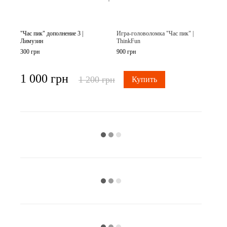
"Час пик" дополнение 3 |
Игра-головоломка "Час пик" |
Лимузин
ThinkFun
300 грн
900 грн
1 000 грн
1 200 грн
Купить