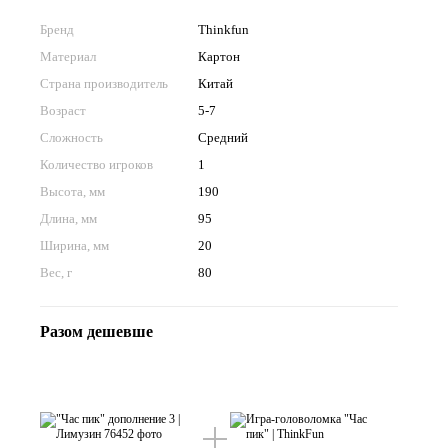
Бренд
Thinkfun
Материал
Картон
Страна производитель
Китай
Возраст
5-7
Сложность
Средний
Количество игроков
1
Высота, мм
190
Длина, мм
95
Ширина, мм
20
Вес, г
80
Разом дешевше