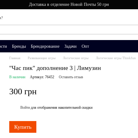
Доставка в отделение Новой Почты 50 грн
м?
ости
Бренды
Брендирование
Задачи
Опт
Главная
Развивающие игры
Логические игры
Логические игры Thinkfun
"Час пик" дополнение 3 | Лимузин
В наличии
Артикул: 76452
Оставить отзыв
300 грн
Войти
для отображения накопительной скидки
%
Купить