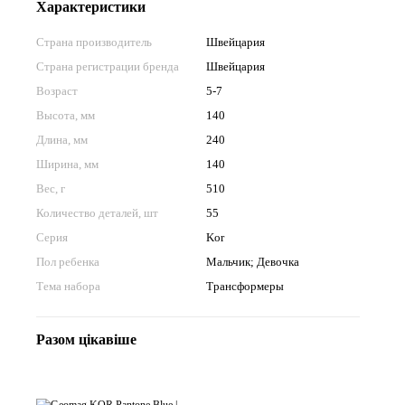
Характеристики
Страна производитель
Швейцария
Страна регистрации бренда
Швейцария
Возраст
5-7
Высота, мм
140
Длина, мм
240
Ширина, мм
140
Вес, г
510
Количество деталей, шт
55
Серия
Kor
Пол ребенка
Мальчик; Девочка
Тема набора
Трансформеры
Разом цікавіше