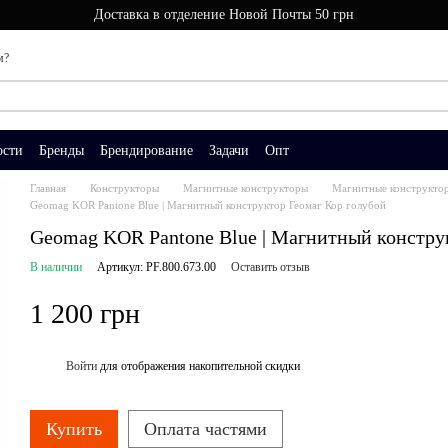
Доставка в отделение Новой Почты 50 грн
м?
ости
Бренды
Брендирование
Задачи
Опт
Главная
Конструкторы
Магнитные конструкторы
Магнитные конструкто
Geomag KOR Pantone Blue | Магнитный конструктор Геомаг Кор голубой
Geomag KOR Pantone Blue | Магнитный констру
В наличии
Артикул: PF.800.673.00
Оставить отзыв
1 200 грн
Войти
для отображения накопительной скидки
%
Купить
Оплата частями