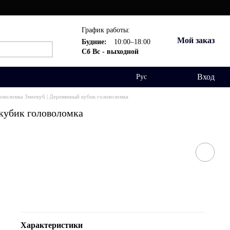
График работы:
Мой заказ
Будние:
10:00–18:00
Сб Вс - выходной
Вход
Рус
оволомка Змеекуб | Деревянный кубик головоломка
 кубик головоломка
Характеристики