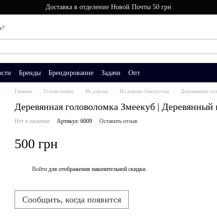
Доставка в отделение Новой Почты 50 грн
м?
ости
Бренды
Брендирование
Задачи
Опт
Главная
Головоломки
Из дерева
Из дерева Заморочка
Деревянная гол
Деревянная головоломка Змеекуб | Деревянный
Нет в наличии
Артикул: 6009
Оставить отзыв
500 грн
Войти
для отображения накопительной скидки
%
Сообщить, когда появится