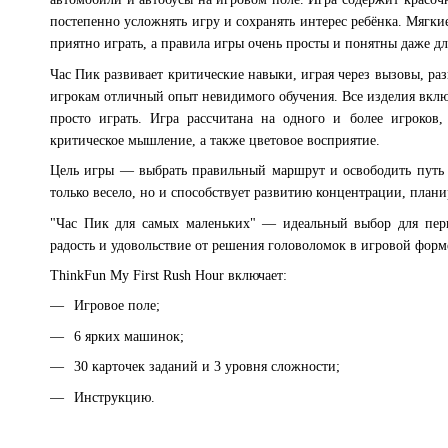
постепенно усложнять игру и сохранять интерес ребёнка. Мягк
приятно играть, а правила игры очень просты и понятны даже д
Час Пик развивает критические навыки, играя через вызовы, р
игрокам отличный опыт невидимого обучения. Все изделия вклю
просто играть. Игра рассчитана на одного и более игроков,
критическое мышление, а также цветовое восприятие.
Цель игры — выбрать правильный маршрут и освободить путь 
только весело, но и способствует развитию концентрации, пла
"Час Пик для самых маленьких" — идеальный выбор для перв
радость и удовольствие от решения головоломок в игровой форм
ThinkFun My First Rush Hour включает:
Игровое поле;
6 ярких машинок;
30 карточек заданий и 3 уровня сложности;
Инструкцию.