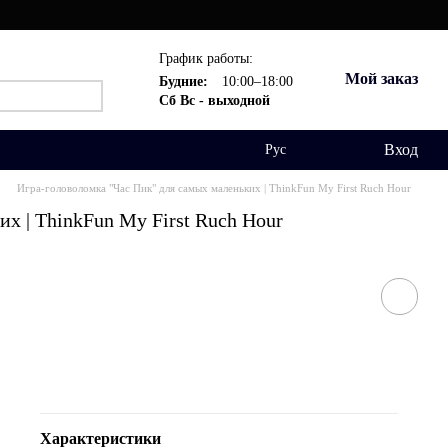
График работы:
Мой заказ
Будние:
10:00–18:00
Сб Вс - выходной
Вход
Рус
Игра-головоломка "Час Пик" для самых маленьких | ThinkFun My First Ruch Hour
х | ThinkFun My First Ruch Hour
Характеристики