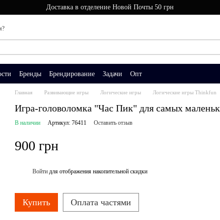
Доставка в отделение Новой Почты 50 грн
м?
ости
Бренды
Брендирование
Задачи
Опт
Главная
Развивающие игры
Логические игры
Логические игры Thinkfun
Игра-головоломка "Час Пик" для самых маленьки
В наличии
Артикул: 76411
Оставить отзыв
900 грн
Войти
для отображения накопительной скидки
%
Купить
Оплата частями