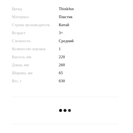
Бренд
Thinkfun
Материал
Пластик
Страна производитель
Китай
Возраст
3+
Сложность
Средний
Количество игроков
1
Высота, мм
220
Длина, мм
260
Ширина, мм
65
Вес, г
630