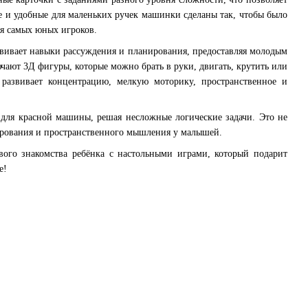
ие и удобные для маленьких ручек машинки сделаны так, чтобы было
ля самых юных игроков.
азвивает навыки рассуждения и планирования, предоставляя молодым
чают 3Д фигуры, которые можно брать в руки, двигать, крутить или
 развивает концентрацию, мелкую моторику, пространственное и
для красной машины, решая несложные логические задачи. Это не
нирования и пространственного мышления у малышей.
ого знакомства ребёнка с настольными играми, который подарит
е!