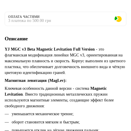
ОПЛАТА ЧАСТЯМИ
3 платежа по 500.00 грн
Описание
YJ MGC v3 Beta Magnetic Levitation Full Version
-
это
флагманская модификация линейки MGC v3, ориентированная на
максимальную плавность и скорость. Корпус выполнен из цветного
пластика, что обеспечивает долговечность внешнего вида и чёткую
цветовую идентификацию граней.
Магнитная левитация (MagLev):
Ключевая особенность данной версии - система
Magnetic
Levitation
. Вместо традиционных металлических пружин
используются магнитные элементы, создающие эффект более
свободного движения:
уменьшается механическое трение;
оборот становится мягким и быстрым;
повышается отклик на лёгкие движения пальцев;