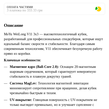
ОПЛАТА ЧАСТЯМИ
3 платежа по 333.33 грн
Описание
MoYu WeiLong V11 3x3 — высокотехнологичный кубик,
разработанный для профессиональных спидкуберов, которые ищут
идеальный баланс скорости и стабильности. Благодаря самым
современным технологиям, V11 обеспечивает безупречную работу
прямо из коробки.
Ключевые особенности:
Магнитное ядро (Ball-Core 2.0):
Оснащен 20-магнитным
шаровым сердечником, который гарантирует невероятную
стабильность и плавную докрутку граней.
Система MagLev:
Технология магнитной левитации
минимизирует сопротивление при вращении, делая кубик
чрезвычайно быстрым и тихим.
UV-покрытие:
Глянцевая поверхность с UV-покрытием не
только выглядит премиально, но и улучшает сцепление с