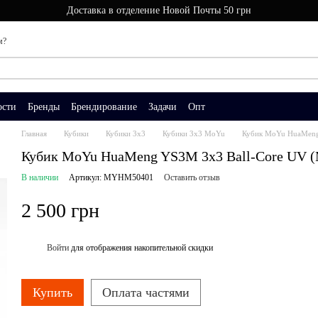
Доставка в отделение Новой Почты 50 грн
м?
ости
Бренды
Брендирование
Задачи
Опт
Главная
Кубики
Кубики 3x3
Кубики 3x3 MoYu
Кубик MoYu HuaMeng 
Кубик MoYu HuaMeng YS3M 3x3 Ball-Core UV (M
В наличии
Артикул: MYHM50401
Оставить отзыв
2 500 грн
Войти
для отображения накопительной скидки
%
Купить
Оплата частями