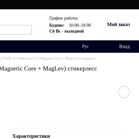
График работы:
Мой заказ
Будние:
10:00–18:00
Сб Вс - выходной
Вход
Рус
YS3M 3x3 Ball-Core UV (Magnetic Core + MagLev) стикерлесс
agnetic Core + MagLev) стикерлесс
Характеристики