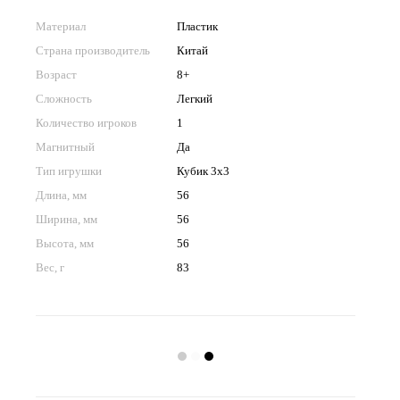
Материал
Пластик
Страна производитель
Китай
Возраст
8+
Сложность
Легкий
Количество игроков
1
Магнитный
Да
Тип игрушки
Кубик 3x3
Длина, мм
56
Ширина, мм
56
Высота, мм
56
Вес, г
83