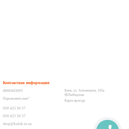
Контактная информация
0800443095
Киев, ул. Антоновича, 165а
Ⓜ️Лыбидская
Перезвонить вам?
Карта проезда
050 425 50 57
050 425 50 57
shop@kubik.in.ua