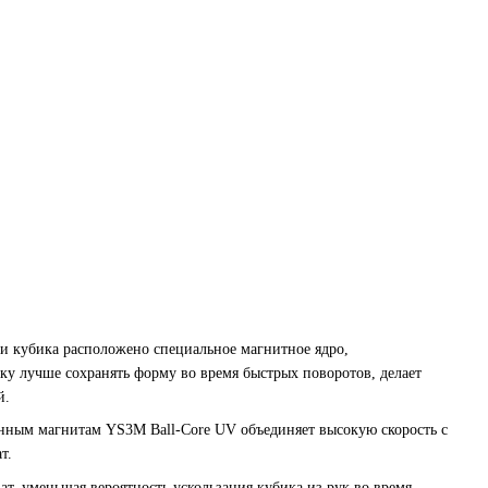
три кубика расположено специальное магнитное ядро,
ку лучше сохранять форму во время быстрых поворотов, делает
й.
нным магнитам YS3M Ball-Core UV объединяет высокую скорость с
т.
т, уменьшая вероятность ускользания кубика из рук во время