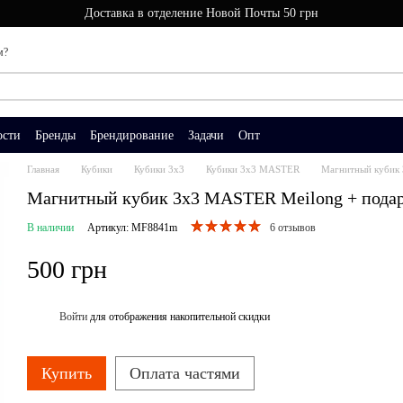
Доставка в отделение Новой Почты 50 грн
м?
ости
Бренды
Брендирование
Задачи
Опт
Главная
Кубики
Кубики 3x3
Кубики 3x3 MASTER
Магнитный кубик 
Магнитный кубик 3х3 MASTER Meilong + пода
В наличии
Артикул: MF8841m
6 отзывов
500 грн
Войти
для отображения накопительной скидки
%
Купить
Оплата частями