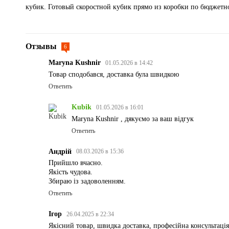
кубик. Готовый скоростной кубик прямо из коробки по бюджетн
Отзывы
6
Maryna Kushnir
01.05.2026 в 14:42
Товар сподобався, доставка була швидкою
Ответить
Kubik
01.05.2026 в 16:01
Maryna Kushnir , дякуємо за ваш відгук
Ответить
Андрій
08.03.2026 в 15:36
Прийшло вчасно.
Якість чудова.
Збираю із задоволенням.
Ответить
Ігор
26.04.2025 в 22:34
Якісний товар, швидка доставка, професійна консультація