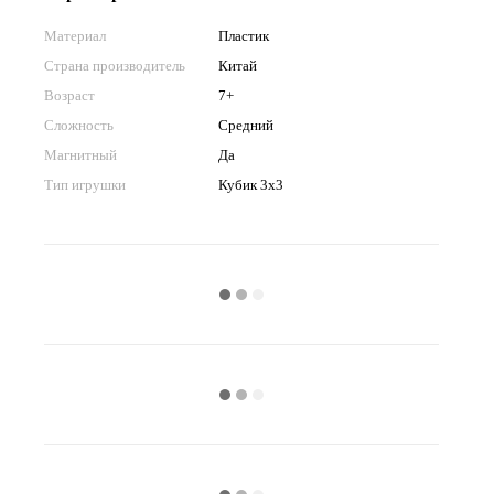
Материал
Пластик
Страна производитель
Китай
Возраст
7+
Сложность
Средний
Магнитный
Да
Тип игрушки
Кубик 3x3