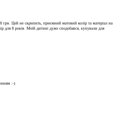
20 грн. Цей не скрипить, приємний матовий колір та матеріал на
мір для 8 років. Моїй дитині дуже сподобався, купували для
енням :-)