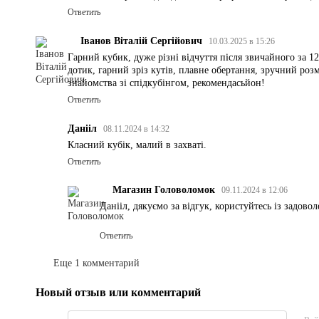
Ответить
Іванов Віталій Сергійович
10.03.2025 в 15:26
Гарний кубик, дуже різні відчуття після звичайного за 1
дотик, гарний зріз кутів, плавне обертання, зручний роз
знайомства зі спідкубінгом, рекомендасьйон!
Ответить
Данііл
08.11.2024 в 14:32
Класний кубік, малий в захваті.
Ответить
Магазин Головоломок
09.11.2024 в 12:06
Данііл, дякуємо за відгук, користуйтесь із задовол
Ответить
Еще 1 комментарий
Новый отзыв или комментарий