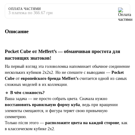
ОПЛАТА ЧАСТЯМИ
3 платежа по 366.67 грн
Описание
Pocket Cube от Meffert’s — обманчивая простота для
настоящих знатоков!
На первый взгляд эта головоломка напоминает обычное соединение
нескольких кубиков 2x2x2. Но не спешите с выводами —
Pocket
Cube
от
европейского бренда Meffert’s
считается одной из самых
сложных моделей в их коллекции.
🔹
В чём сложность?
Ваша задача — не просто собрать цвета. Сначала нужно
восстановить правильную форму куба
, ведь при вращении
элементы смещаются, и фигура теряет свою привычную
симметрию.
Только після этого —
расположите цвета на каждой стороне
, как
в классическом кубике 2x2.