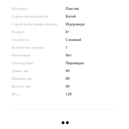
Материал
Пластик
Страна производитель
Китай
Страна регистрации бренда
Нідерланди
Возраст
8+
Сложность
Сложный
Количество игроков
1
Магнитный
Нет
Тип игрушки
Пирамидка
Длина, мм
80
Ширина, мм
80
Высота, мм
80
Вес, г
128