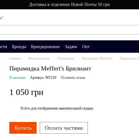
Доставка в отделение Новой Почты 50 грн
м?
ости
Бренды
Брендирование
Задачи
Опт
Главная
Механические
Пирамидки
Пирамидки Meffert's
Пирамидка M
Пирамидка Meffert's Брилиант
В наличии
Артикул: М5110
Оставить отзыв
1 050 грн
Войти
для отображения накопительной скидки
%
Купить
Оплата частями