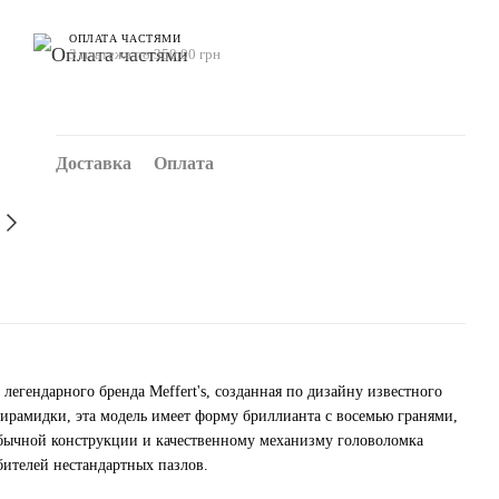
ОПЛАТА ЧАСТЯМИ
3 платежа по 350.00 грн
Доставка
Оплата
легендарного бренда Meffert's, созданная по дизайну известного
пирамидки, эта модель имеет форму бриллианта с восемью гранями,
еобычной конструкции и качественному механизму головоломка
бителей нестандартных пазлов.