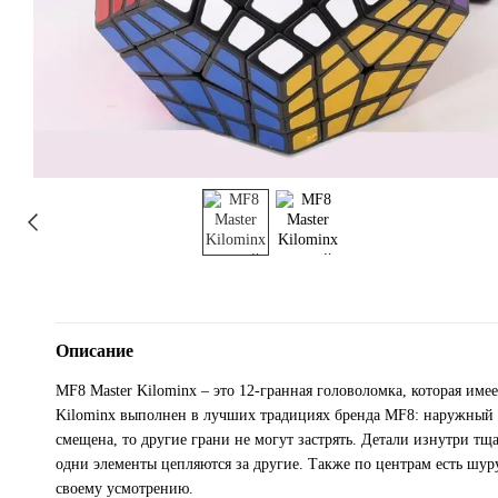
Описание
MF8 Master Kilominx – это 12-гранная головоломка, которая име
Kilominx выполнен в лучших традициях бренда MF8: наружный и
смещена, то другие грани не могут застрять. Детали изнутри тщ
одни элементы цепляются за другие. Также по центрам есть шур
своему усмотрению.