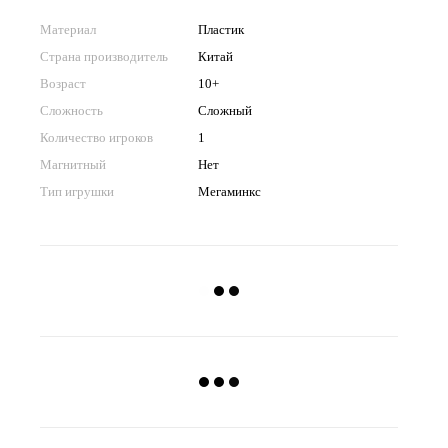
Материал
Пластик
Страна производитель
Китай
Возраст
10+
Сложность
Сложный
Количество игроков
1
Магнитный
Нет
Тип игрушки
Мегаминкс