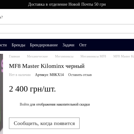
Доставка в отделение Новой Почты 50 грн
м?
ости
Бренды
Брендирование
Задачи
Опт
Главная
Механические
Мегаминксы
Мегаминксы MF8
MF8 Master K
MF8 Master Kilominx черный
Нет в наличии
Артикул: M8KX14
Оставить отзыв
2 400 грн/шт.
Войти
для отображения накопительной скидки
%
Сообщить, когда появится