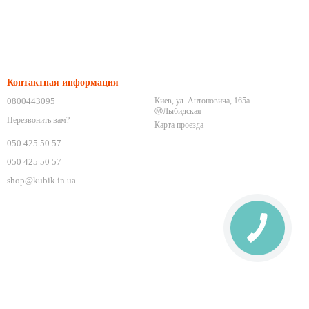
Контактная информация
0800443095
Киев, ул. Антоновича, 165а
Ⓜ️Лыбидская
Перезвонить вам?
Карта проезда
050 425 50 57
050 425 50 57
shop@kubik.in.ua