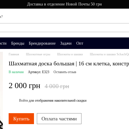
Доставка в отделение Новой Почты 50 грн
м?
ости
Бренды
Брендирование
Задачи
Опт
Главная
Шахматные игры
Шахматы и шашки
Шахматы и шашки SchachQ
Шахматная доска большая | 16 см клетка, конст
В наличии
Артикул: Е323
Оставить отзыв
2 000 грн
4 000 грн
Войти
для отображения накопительной скидки
%
Купить
Оплата частями