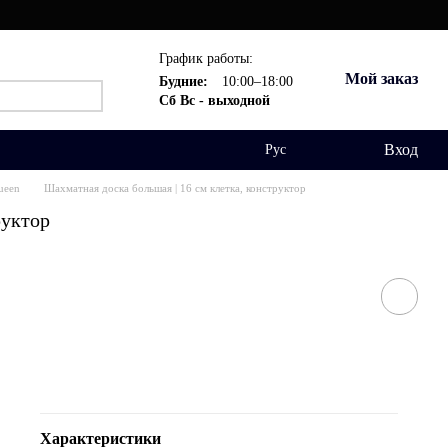
График работы:
Мой заказ
Будние:
10:00–18:00
Сб Вс - выходной
Вход
Рус
ueen
Шахматная доска большая | 16 см клетка, конструктор
руктор
Характеристики