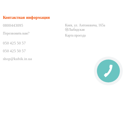
Контактная информация
0800443095
Киев, ул. Антоновича, 165а
Ⓜ️Лыбидская
Перезвонить вам?
Карта проезда
050 425 50 57
050 425 50 57
shop@kubik.in.ua