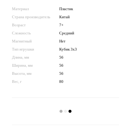
Материал
Пластик
Страна производитель
Китай
Возраст
7+
Сложность
Средний
Магнитный
Нет
Тип игрушки
Кубик 3x3
Длина, мм
56
Ширина, мм
56
Высота, мм
56
Вес, г
80