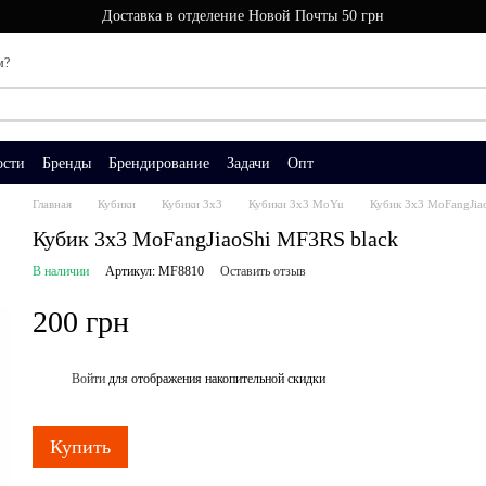
Доставка в отделение Новой Почты 50 грн
м?
ости
Бренды
Брендирование
Задачи
Опт
Главная
Кубики
Кубики 3x3
Кубики 3x3 MoYu
Кубик 3х3 MoFangJia
Кубик 3х3 MoFangJiaoShi MF3RS black
В наличии
Артикул: MF8810
Оставить отзыв
200 грн
Войти
для отображения накопительной скидки
%
Купить