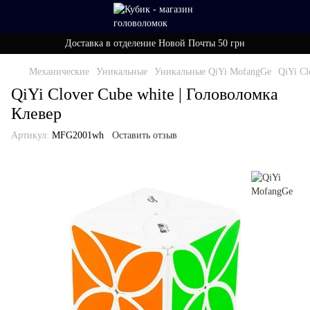
Доставка в отделение Новой Почты 50 грн
Механические
Уникальные
Уникальные QiYi MofangGe
QiYi Cl
QiYi Clover Cube white | Головоломка
Клевер
Артикул:
MFG2001wh
Оставить отзыв