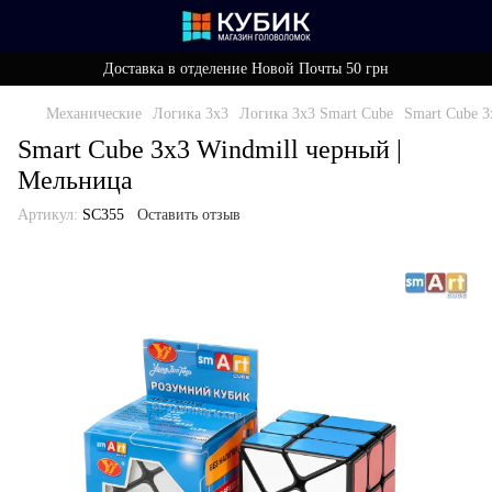
Доставка в отделение Новой Почты 50 грн
Механические
Логика 3x3
Логика 3x3 Smart Cube
Smart Cube 3
Smart Cube 3х3 Windmill черный |
Мельница
Артикул:
SC355
Оставить отзыв