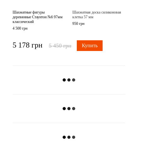
Шахматные фигуры
Шахматная доска силиконовая
Шахматн
деревянные Стаунтон №6 97мм
клетка 57 мм
деревянн
классический
классиче
950 грн
4 500 грн
4 500 грн
5 178 грн
4 98
5 450 грн
Купить