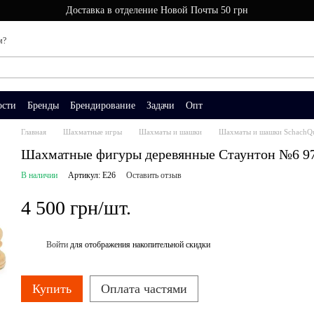
Доставка в отделение Новой Почты 50 грн
м?
ости
Бренды
Брендирование
Задачи
Опт
Главная
Шахматные игры
Шахматы и шашки
Шахматы и шашки SchachQ
Шахматные фигуры деревянные Стаунтон №6 9
В наличии
Артикул: E26
Оставить отзыв
4 500 грн/шт.
Войти
для отображения накопительной скидки
%
Купить
Оплата частями