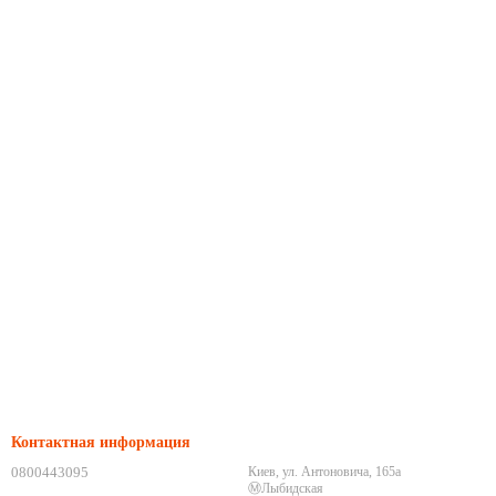
Контактная информация
0800443095
Киев, ул. Антоновича, 165а
Ⓜ️Лыбидская