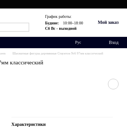
График работы:
Мой заказ
Будние:
10:00–18:00
Сб Вс - выходной
Вход
Рус
ueen
Шахматные фигуры деревянные Стаунтон №6 97мм классический
7мм классический
Характеристики