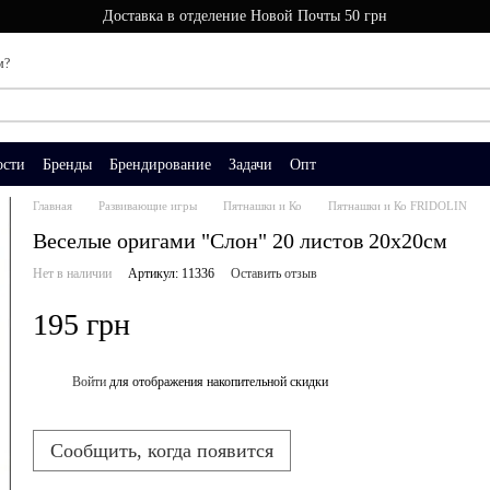
Доставка в отделение Новой Почты 50 грн
м?
ости
Бренды
Брендирование
Задачи
Опт
Главная
Развивающие игры
Пятнашки и Ко
Пятнашки и Ко FRIDOLIN
Веселые оригами "Слон" 20 листов 20х20см
Нет в наличии
Артикул: 11336
Оставить отзыв
195 грн
Войти
для отображения накопительной скидки
%
Сообщить, когда появится