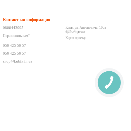
Контактная информация
0800443095
Киев, ул. Антоновича, 165а
Ⓜ️Лыбидская
Перезвонить вам?
Карта проезда
050 425 50 57
050 425 50 57
shop@kubik.in.ua