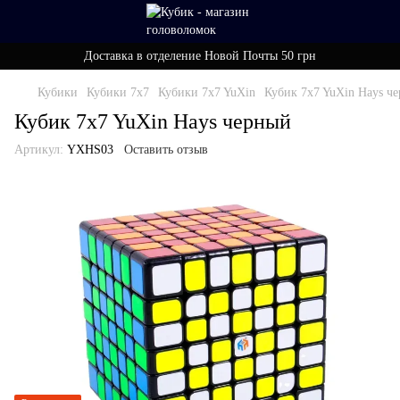
Доставка в отделение Новой Почты 50 грн
Кубики
Кубики 7x7
Кубики 7x7 YuXin
Кубик 7x7 YuXin Hays ч
Кубик 7x7 YuXin Hays черный
Артикул:
YXHS03
Оставить отзыв