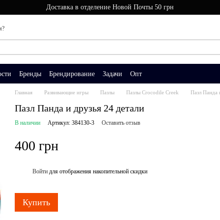
Доставка в отделение Новой Почты 50 грн
м?
ости
Бренды
Брендирование
Задачи
Опт
Главная
Развивающие игры
Пазлы
Пазлы Crocodile Creek
Пазл Панда 
Пазл Панда и друзья 24 детали
В наличии
Артикул: 384130-3
Оставить отзыв
400 грн
Войти
для отображения накопительной скидки
%
Купить