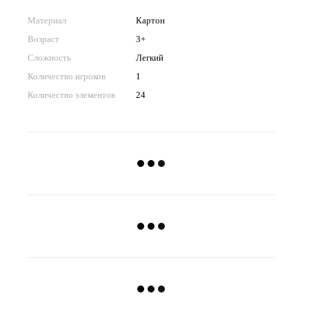
Материал
Картон
Возраст
3+
Сложность
Легкий
Количество игроков
1
Количество элементов
24