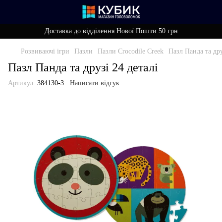
Доставка до відділення Нової Пошти 50 грн
Розвиваючі ігри
Пазли
Пазли Crocodile Creek
Пазл Панда та дру
Пазл Панда та друзі 24 деталі
Артикул:
384130-3
Написати відгук