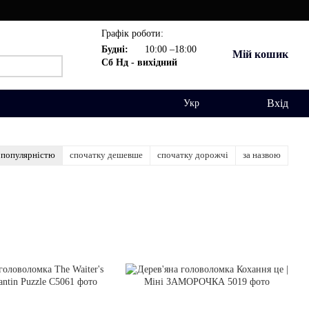
Графік роботи:
Будні:
10:00 –18:00
Мій кошик
Сб Нд - вихідний
Вхід
Укр
 популярністю
спочатку дешевше
спочатку дорожчі
за назвою