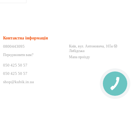
Контактна інформація
0800443095
Київ, вул. Антоновича, 165а Ⓜ️
Либідська
Передзвонити вам?
Мапа проїзду
050 425 50 57
050 425 50 57
shop@kubik.in.ua