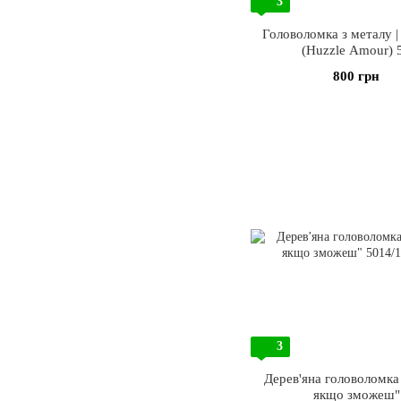
3
Головоломка з металу |
(Huzzle Amour) 
800 грн
3
Дерев'яна головоломка
якщо зможеш"