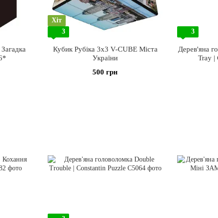
Хіт
3
3
 Загадка
Кубик Рубіка 3х3 V-CUBE Міста
Дерев'яна го
6*
України
Tray |
500 грн