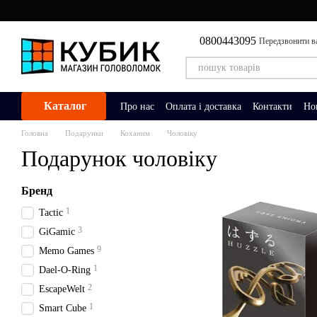
Перейти до основного контенту
0800443095
Передзвонити в
Каталог
Про нас
Оплата і доставка
Контакти
Но
Головна
Подарунки
Коханим
Чоловіку
Подарунок чоловіку
Бренд
1
Tactic
3
GiGamic
9
Memo Games
1
Dael-O-Ring
2
EscapeWelt
1
Smart Cube