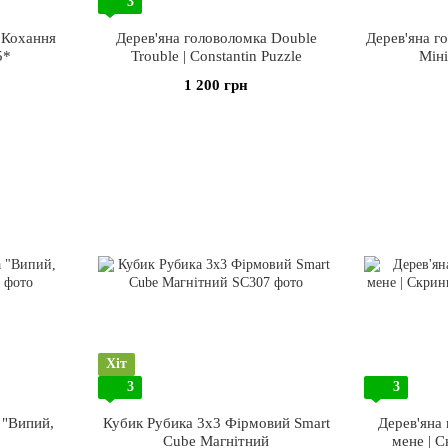
3
 Кохання
Дерев'яна головоломка Double
Дерев'яна г
5*
Trouble | Constantin Puzzle
Мін
1 200 грн
Хіт
3
3
 "Випий,
Кубик Рубика 3х3 Фірмовий Smart
Дерев'яна
Cube Магнітний
мене | С