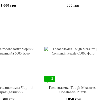
1 000 грн
800 грн
3
 головоломка Чорний
Головоломка Tough Measures |
драт (великий)
Constantin Puzzle
300 грн
1 050 грн