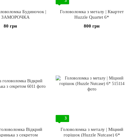
3
оловоломка Будиночок |
Головоломка з металу | Квартет
і ЗАМОРОЧКА
Huzzle Quartet 6*
80 грн
800 грн
3
 головоломка Відкрий
Головоломка з металу | Міцний
кринька з секретом
горішок (Huzzle Nutcase) 6*