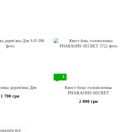
3
омка дерев'яна Дім
Квест-бокс головоломка
PHARAOHS SECRET
1 700 грн
2 800 грн
оказати все