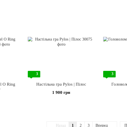
3
3
l O Ring
Настільна гра Pylos | Пілос
Головол
т
1 900 грн
Назад
1
2
3
Вперед
П