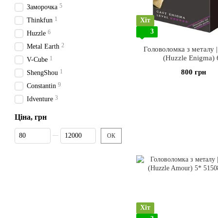
5
Заморочка
1
Thinkfun
Хіт
3
6
Huzzle
2
Metal Earth
Головоломка з металу |
(Huzzle Enigma) 
1
V-Cube
1
800 грн
ShengShou
9
Constantin
3
Idventure
Ціна, грн
Від Ціна, грн
До Ціна, грн
ОК
Хіт