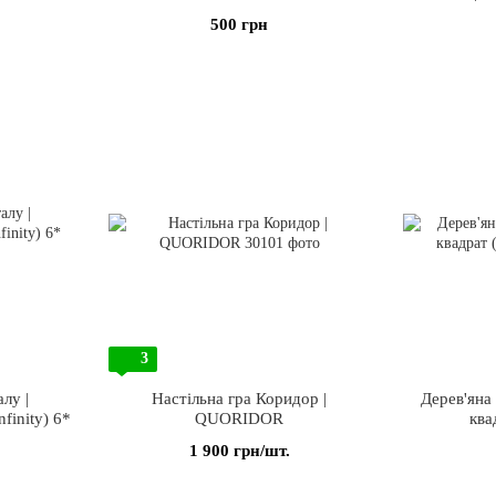
500 грн
3
лу |
Настільна гра Коридор |
Дерев'яна
finity) 6*
QUORIDOR
ква
1 900 грн/шт.