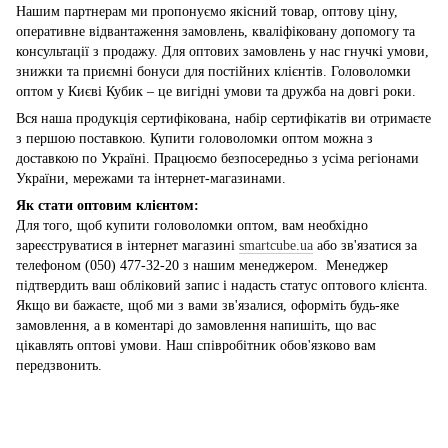
Нашим партнерам ми пропонуємо якісний товар, оптову ціну,
оперативне відвантаження замовлень, кваліфіковану допомогу та
консультації з продажу. Для оптових замовлень у нас гнучкі умови,
знижки та приємні бонуси для постійних клієнтів. Головоломки
оптом у Києві Кубик – це вигідні умови та дружба на довгі роки.
Вся наша продукція сертифікована, набір сертифікатів ви отримаєте
з першою поставкою. Купити головоломки оптом можна з
доставкою по Україні. Працюємо безпосередньо з усіма регіонами
України, мережами та інтернет-магазинами.
Як стати оптовим клієнтом:
Для того, щоб купити головоломки оптом, вам необхідно
зареєструватися в інтернет магазині
smartcube.ua
або зв'язатися за
телефоном (050) 477-32-20 з нашим менеджером. Менеджер
підтвердить ваш обліковий запис і надасть статус оптового клієнта.
Якщо ви бажаєте, щоб ми з вами зв'язалися, оформіть будь-яке
замовлення, а в коментарі до замовлення напишіть, що вас
цікавлять оптові умови. Наш співробітник обов'язково вам
передзвонить.