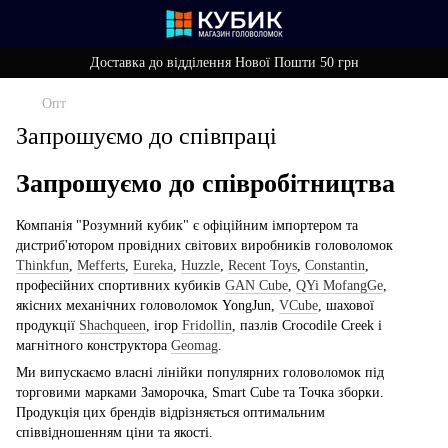
Доставка до відділення Нової Пошти 50 грн
Опт
Запрошуємо до співпраці
Запрошуємо до співробітництва
Компанія "Розумний кубик" є офіційним імпортером та
дистриб'ютором провідних світових виробників головоломок
Thinkfun
,
Mefferts
,
Eureka
,
Huzzle
,
Recent Toys
,
Constantin
,
професійних спортивних кубиків
GAN Cube
,
QYi MofangGe
,
якісних механічних головоломок YongJun,
VCube
, шахової
продукції
Shachqueen
, ігор
Fridollin
, пазлів Crocodile Creek і
магнітного конструктора
Geomag
.
Ми випускаємо власні лінійки популярних головоломок під
торговими марками Заморочка, Smart Cube та Точка зборки.
Продукція цих брендів відрізняється оптимальним
співвідношенням ціни та якості.