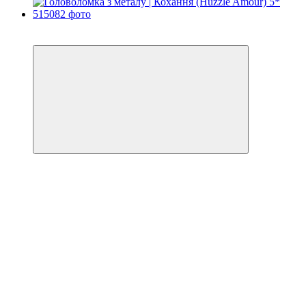
Хіт
3