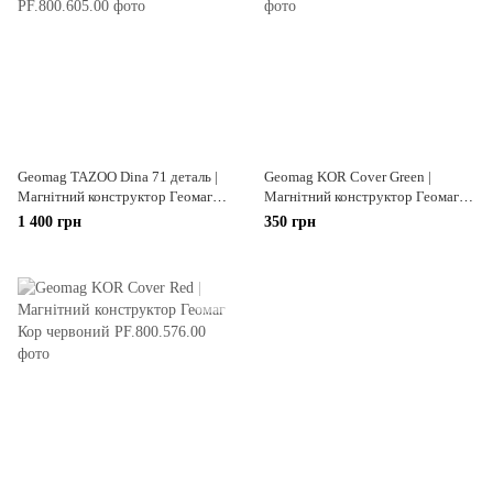
Geomag TAZOO Dina 71 деталь |
Geomag KOR Cover Green |
Магнітний конструктор Геомаг
Магнітний конструктор Геомаг
Тазу Діна
Кор зелений
1 400 грн
350 грн