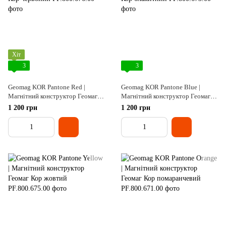
Хіт
3
3
Geomag KOR Pantone Red |
Geomag KOR Pantone Blue |
Магнітний конструктор Геомаг
Магнітний конструктор Геомаг
Кор червоний
Кор блакитний
1 200 грн
1 200 грн