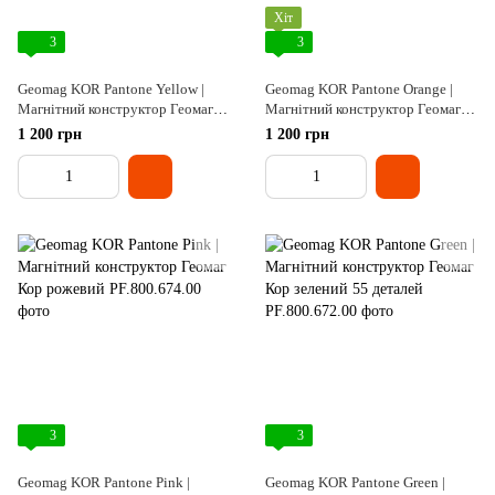
Хіт
3
3
Geomag KOR Pantone Yellow |
Geomag KOR Pantone Orange |
Магнітний конструктор Геомаг
Магнітний конструктор Геомаг
Кор жовтий
Кор помаранчевий
1 200 грн
1 200 грн
3
3
Geomag KOR Pantone Pink |
Geomag KOR Pantone Green |