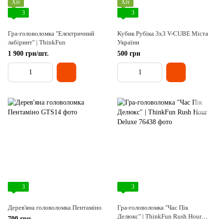
Хіт
Хіт
3
3
Гра-головоломка "Електричний
Кубик Рубіка 3х3 V-CUBE Міста
лабіринт" | ThinkFun
України
1 900 грн/шт.
500 грн
3
3
Дерев'яна головоломка Пентаміно
Гра-головоломка "Час Пік
Делюкс" | ThinkFun Rush Hour
700 грн