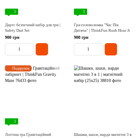
3
3
Дартс безпечний набір для гри |
Гра-головоломка "Час Пік
Safety Dart Set
Дитяча" | ThinkFun Rush Hour Jr
900 грн
900 грн
Подарунок
3
Логічна гра Гравітаційний
Шашки, шахи, нарди магнітні 3 в