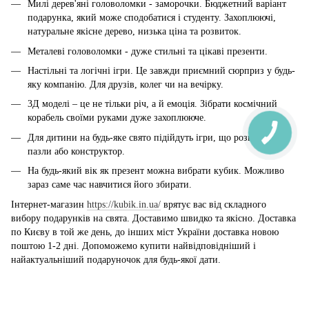
Милі дерев'яні головоломки - заморочки. Бюджетний варіант
подарунка, який може сподобатися і студенту. Захоплюючі,
натуральне якісне дерево, низька ціна та розвиток.
Металеві головоломки - дуже стильні та цікаві презенти.
Настільні та логічні ігри. Це завжди приємний сюрприз у будь-
яку компанію. Для друзів, колег чи на вечірку.
3Д моделі – це не тільки річ, а й емоція. Зібрати космічний
корабель своїми руками дуже захоплююче.
Для дитини на будь-яке свято підійдуть ігри, що розвивають,
пазли або конструктор.
На будь-який вік як презент можна вибрати кубик. Можливо
зараз саме час навчитися його збирати.
Інтернет-магазин
https://kubik.in.ua/
врятує вас від складного
вибору подарунків на свята. Доставимо швидко та якісно. Доставка
по Києву в той же день, до інших міст України доставка новою
поштою 1-2 дні. Допоможемо купити найвідповідніший і
найактуальніший подаруночок для будь-якої дати.