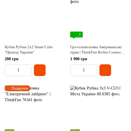
3
Кубик Рубіка 2х2 Smart Cube
Гра-головоломка Американські
"Прапор України"
гірки | ThinkFun Roller Coaster
Challenge
200 грн
1 900 грн
Подарунок