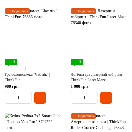
Подарунок
Подарунок
3
3
1
Гра-головоломка "Час пік" |
Логічна гра Лазерний лабіринт |
ThinkFun
ThinkFun Laser Maze
900 грн
1 900 грн
Подарунок