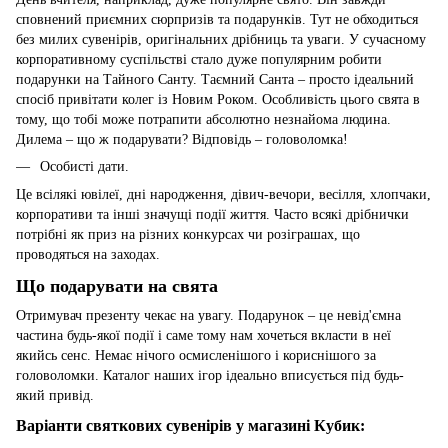
сповнений приємних сюрпризів та подарунків. Тут не обходиться
без милих сувенірів, оригінальних дрібниць та уваги. У сучасному
корпоративному суспільстві стало дуже популярним робити
подарунки на Тайного Санту. Таємний Санта – просто ідеальний
спосіб привітати колег із Новим Роком. Особливість цього свята в
тому, що тобі може потрапити абсолютно незнайома людина.
Дилема – що ж подарувати? Відповідь – головоломка!
Особисті дати.
Це всілякі ювілеї, дні народження, дівич-вечори, весілля, хлопчаки,
корпоративи та інші значущі події життя. Часто всякі дрібнички
потрібні як приз на різних конкурсах чи розіграшах, що
проводяться на заходах.
Що подарувати на свята
Отримувач презенту чекає на увагу. Подарунок – це невід'ємна
частина будь-якої події і саме тому нам хочеться вкласти в неї
якийсь сенс. Немає нічого осмисленішого і кориснішого за
головоломки. Каталог наших ігор ідеально вписується під будь-
який привід.
Варіанти святкових сувенірів у магазині Кубик: