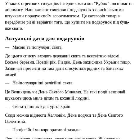
У таких стресових ситуаціях інтернет-магазин "Кубик" поспішає на
допомогу. Наш каталог святкових подарунків з оригінальними
штучками порадує своїм асортиментом. Ця категорія товарів
передбачає різні варіанти того, що купити на подарунок під будь-
яке свято.
Актуальні дати для подарунків
Масові та популярні свята.
До цього списку входять державні свята та всесвітньо відомі.
Восьме березня, Новий рік, Різдво, День захисника України тощо.
Зазвичай презенти на такі дати стосуються рідних та близьких
людей.
Найпопулярніші релігійні свята.
Це Великдень чи День Святого Миколая. На такі події зазвичай
шукають щось миле дітям та коханій людині.
Свята з інших культур та країн.
Сюди можна віднести Хелловін, День подяки та День Святого
Валентина.
Професійні чи корпоративні заходи.
День вчителя, наприклад, дуже популярне свято. Він завжди