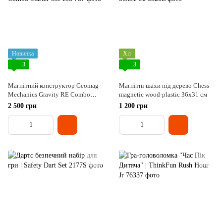
Новинка
Хіт
3
3
Магнітний конструктор Geomag
Магнітні шахи під дерево Chess
Mechanics Gravity RE Combo
magnetic wood-plastic 36x31 см
Starter Set 153
2 500 грн
1 200 грн