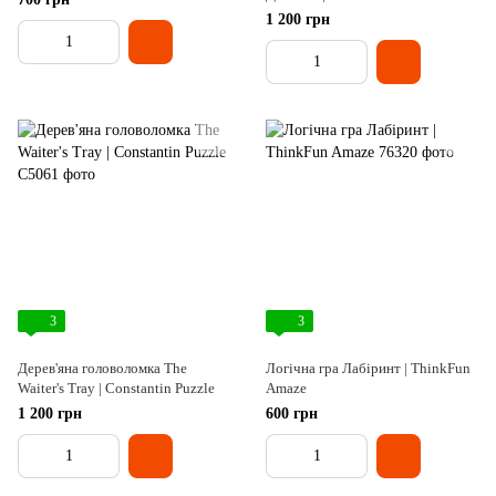
Deluxe
1 200 грн
3
3
Дерев'яна головоломка The
Логічна гра Лабіринт | ThinkFun
Waiter's Tray | Constantin Puzzle
Amaze
1 200 грн
600 грн