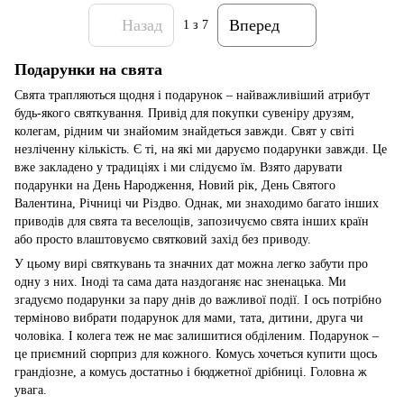
Назад
Вперед
1
з 7
Подарунки на свята
Свята трапляються щодня і подарунок – найважливіший атрибут
будь-якого святкування. Привід для покупки сувеніру друзям,
колегам, рідним чи знайомим знайдеться завжди. Свят у світі
незліченну кількість. Є ті, на які ми даруємо подарунки завжди. Це
вже закладено у традиціях і ми слідуємо їм. Взято дарувати
подарунки на День Народження, Новий рік, День Святого
Валентина, Річниці чи Різдво. Однак, ми знаходимо багато інших
приводів для свята та веселощів, запозичуємо свята інших країн
або просто влаштовуємо святковий захід без приводу.
У цьому вирі святкувань та значних дат можна легко забути про
одну з них. Іноді та сама дата наздоганяє нас зненацька. Ми
згадуємо подарунки за пару днів до важливої події. І ось потрібно
терміново вибрати подарунок для мами, тата, дитини, друга чи
чоловіка. І колега теж не має залишитися обділеним. Подарунок –
це приємний сюрприз для кожного. Комусь хочеться купити щось
грандіозне, а комусь достатньо і бюджетної дрібниці. Головна ж
увага.