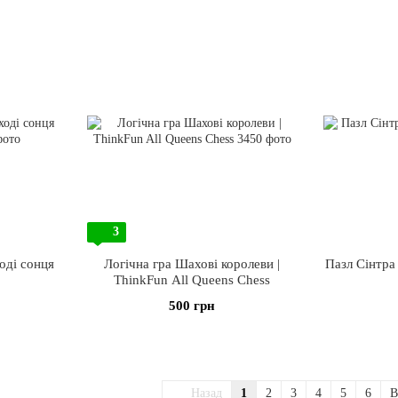
3
оді сонця
Логічна гра Шахові королеви |
Пазл Сінтра
ThinkFun All Queens Chess
500 грн
Назад
1
2
3
4
5
6
В