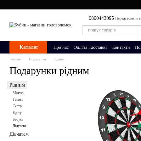
Перейти до основного контенту
0800443095
Передзвонити в
Каталог
Про нас
Оплата і доставка
Контакти
Но
Головна
Подарунки
Рідним
Подарунки рідним
Рідним
Матусі
Татові
Сестрі
Брату
Бабусі
Дідусеві
Дівчатам