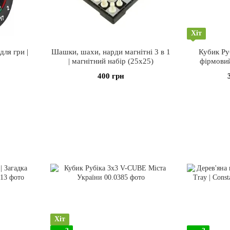
Хіт
для гри |
Шашки, шахи, нарди магнітні 3 в 1
Кубик Ру
| магнітний набір (25х25)
фірмовий
400 грн
Хіт