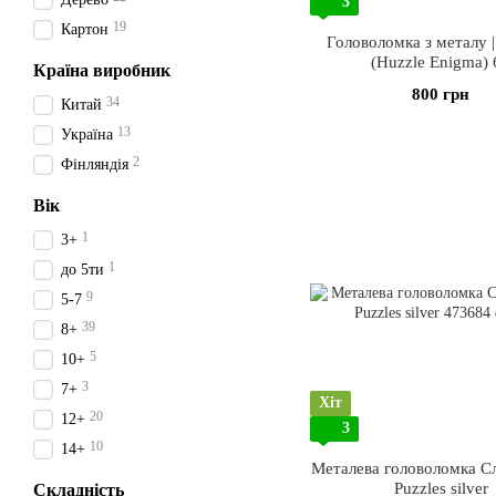
3
19
Картон
Головоломка з металу |
(Huzzle Enigma) 
Країна виробник
800 грн
34
Китай
13
Україна
2
Фінляндія
Вік
1
3+
1
до 5ти
9
5-7
39
8+
5
10+
3
7+
Хіт
20
12+
3
10
14+
Металева головоломка Сл
Puzzles silver
Складність