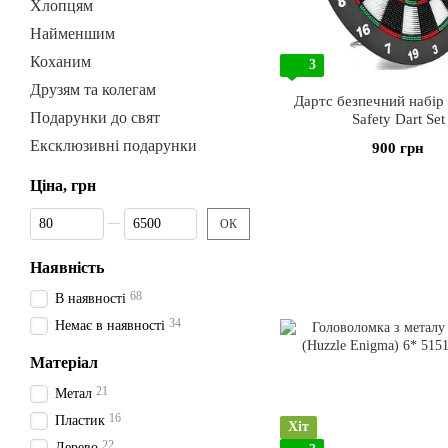
Хлопцям
Найменшим
Коханим
3
Друзям та колегам
Дартс безпечний набір 
Подарунки до свят
Safety Dart Set
Ексклюзивні подарунки
900 грн
Ціна, грн
Від Ціна, грн
До Ціна, грн
ОК
Наявність
68
В наявності
34
Немає в наявності
Матеріал
21
Метал
16
Пластик
Хіт
22
Дерево