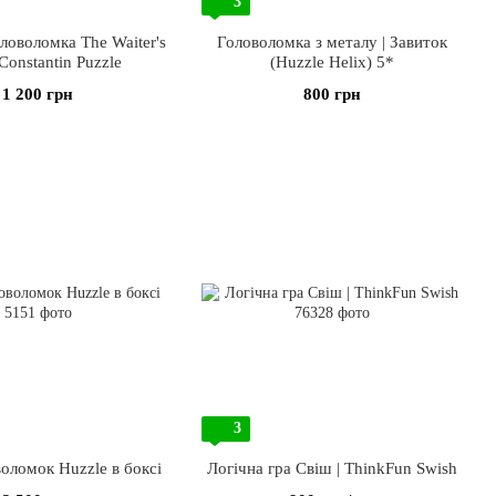
3
ловоломка The Waiter's
Головоломка з металу | Завиток
 Constantin Puzzle
(Huzzle Helix) 5*
1 200 грн
800 грн
3
оломок Huzzle в боксі
Логічна гра Свіш | ThinkFun Swish