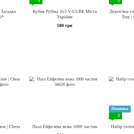
3
3
 Загадка
Кубик Рубіка 3х3 V-CUBE Міста
Дерев'яна го
6*
України
Tray |
500 грн
Новинка
3
он | Chess
Пазл Ейфелева вежа 1000 частин
Набір голов