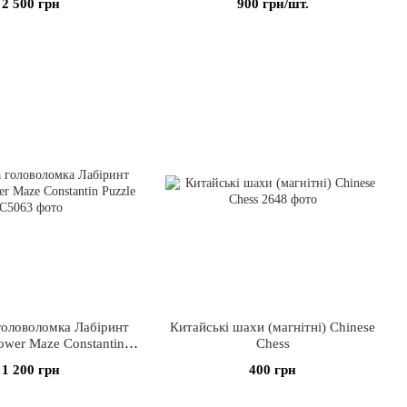
2 500 грн
900 грн/шт.
головоломка Лабіринт
Китайські шахи (магнітні) Chinese
lower Maze Constantin
Chess
Puzzle
1 200 грн
400 грн