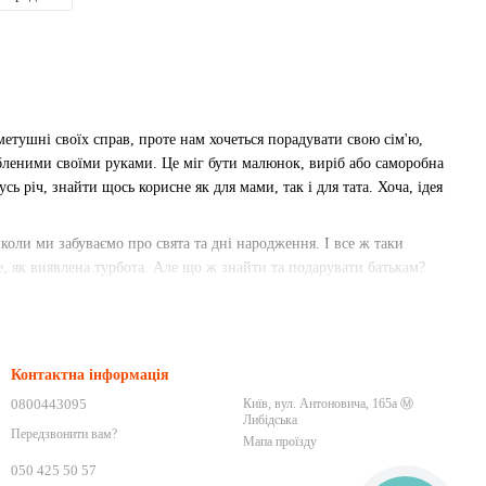
метушні своїх справ, проте нам хочеться порадувати свою сім'ю,
леними своїми руками. Це міг бути малюнок, виріб або саморобна
ь річ, знайти щось корисне як для мами, так і для тата. Хоча, ідея
коли ми забуваємо про свята та дні народження. І все ж таки
 як виявлена турбота. Але що ж знайти та подарувати батькам?
и річ цікаву. І в цьому завжди допоможе варіант розумної та
й годинник для затишку мамі. У нашому інтернет-магазині
Контактна інформація
нь. А замовити подарунок для батьків Київ може будь-якої миті,
0800443095
Київ, вул. Антоновича, 165а Ⓜ️
Либідська
Передзвонити вам?
Мапа проїзду
ки на будь-який смак.
050 425 50 57