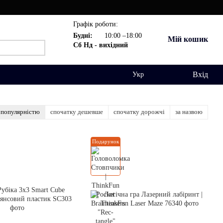
Графік роботи:
Будні:
10:00 –18:00
Мій кошик
Сб Нд - вихідний
Вхід
Укр
 популярністю
спочатку дешевше
спочатку дорожчі
за назвою
Подарунок