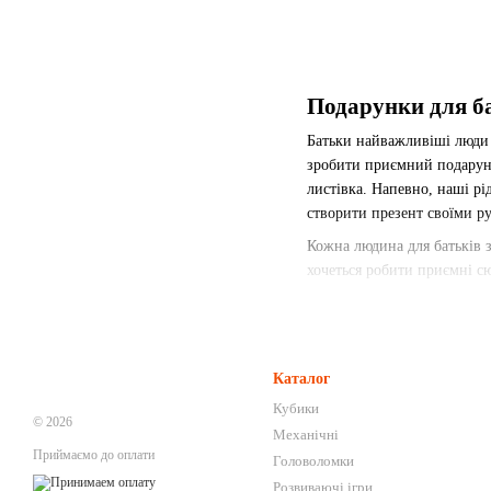
Подарунки для б
Батьки найважливіші люди у
зробити приємний подаруно
листівка. Напевно, наші рід
створити презент своїми ру
Кожна людина для батьків з
хочеться робити приємні с
Що подарувати б
Вибір подарунка для найрі
захоплюючої головоломки. 
Каталог
знайдуться варіанти для сі
Кубики
наші кур'єри привезуть пре
© 2026
Механічні
Серед варіантів чимось пр
Приймаємо до оплати
Головоломки
Розвиваючі ігри
Що купити мамі: