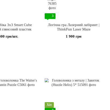
3
біка 3х3 Smart Cube
Логічна гра Лазерний лабіринт |
 глянсовий пластик
ThinkFun Laser Maze
300 грн/шт.
1 900 грн
Хіт