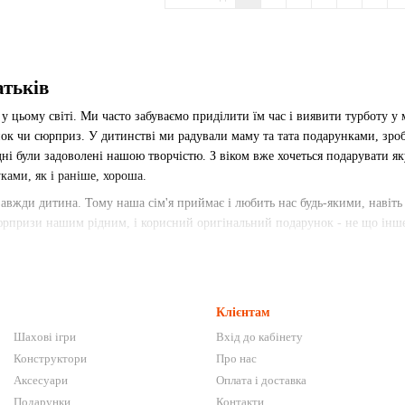
атьків
 цьому світі. Ми часто забуваємо приділити їм час і виявити турботу у 
к чи сюрприз. У дитинстві ми радували маму та тата подарунками, зроб
ні були задоволені нашою творчістю. З віком вже хочеться подарувати якус
ками, як і раніше, хороша.
авжди дитина. Тому наша сім'я приймає і любить нас будь-якими, навіть 
юрпризи нашим рідним, і корисний оригінальний подарунок - не що інше,
атькам
дніших людей – це дуже хвилюючий процес. Хочеться догодити та підібрат
Ностальгічний кубик Рубика, улюблені шахи тата або витончені пісочни
Клієнтам
м'ї. І чекати на подарунок довго не доведеться. Ми робимо доставку за де
Шахові ігри
Вхід до кабінету
зент того ж дня.
Конструктори
Про нас
иємним порадувати тата та маму в нашому інтернет-магазині є головолом
Аксесуари
Оплата і доставка
Подарунки
Контакти