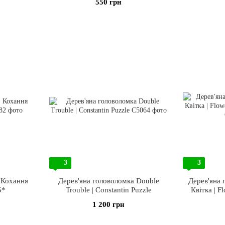
550 грн
3
3
 Кохання
Дерев'яна головоломка Double
Дерев'яна 
5*
Trouble | Constantin Puzzle
Квітка | F
1 200 грн