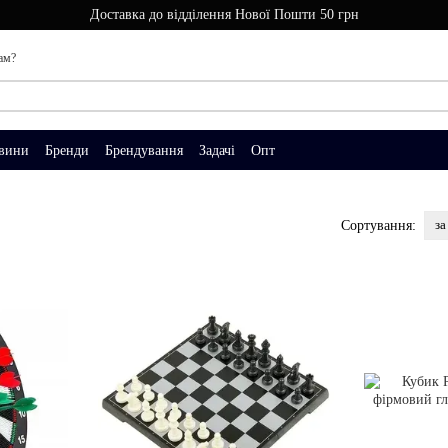
Доставка до відділення Нової Пошти 50 грн
ам?
вини
Бренди
Брендування
Задачі
Опт
за
Сортування: