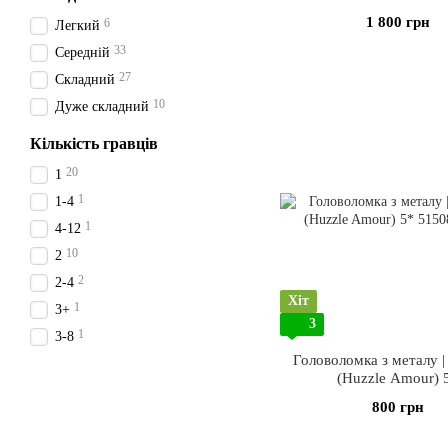
1 800 грн
6
Легкий
33
Середній
27
Складний
10
Дуже складний
Кількість гравців
20
1
1
1-4
1
4-12
10
2
2
2-4
Хіт
1
3+
3
1
3-8
Головоломка з металу |
(Huzzle Amour) 
800 грн