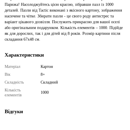
Парижа! Насолоджуйтесь цією красою, зібравши пазл із 1000
деталей. Пазли від Tactic виконані з якісного картону, зображення
насичене та чітке. Збирати пазли - це свого роду антистрес та
варіант цікавого дозвілля. Послужить прикрасою для вашої оселі
або оригінальним подарунком. Кількість елементів – 1000. Підійде
як для дорослих, так і для дітей від 8 років. Розмір картини після
складання 67х48 см.
Характеристики
Матеріал
Картон
Вік
8+
Складність
Складний
Кількість
1000
елементів
Відгуки