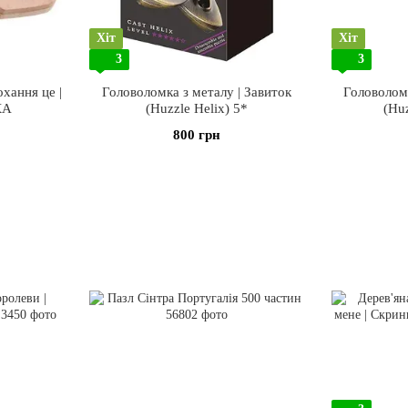
Хіт
Хіт
3
3
хання це |
Головоломка з металу | Завиток
Головоломк
КА
(Huzzle Helix) 5*
(Hu
800 грн