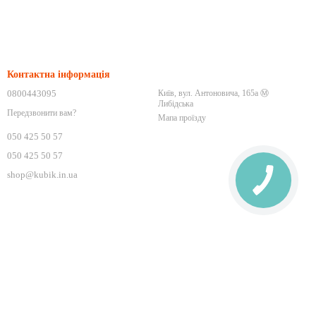
Контактна інформація
0800443095
Київ, вул. Антоновича, 165а Ⓜ️
Либідська
Передзвонити вам?
Мапа проїзду
050 425 50 57
050 425 50 57
shop@kubik.in.ua