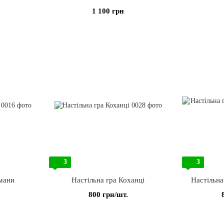
1 100 грн
3
3
мани
Настільна гра Коханці
Настільна 
800 грн/шт.