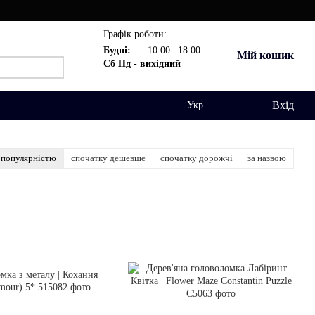
Графік роботи:
Будні:
10:00 –18:00
Мій кошик
Сб Нд - вихідний
Вхід
Укр
 популярністю
спочатку дешевше
спочатку дорожчі
за назвою