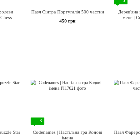
3
ролеви |
Пазл Сінтра Португалія 500 частин
Дерев'яна
 Chess
мене | С
450 грн
3
uzzle Star
Codenames | Настільна гра Кодові
Пазл Фарерс
імена