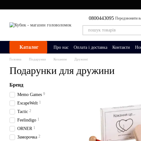
Перейти до основного контенту
0800443095
Передзвонити в
Каталог
Про нас
Оплата і доставка
Контакти
Но
Головна
Подарунки
Коханим
Дружині
Подарунки для дружини
Бренд
9
Memo Games
1
EscapeWelt
2
Tactic
1
Feelindigo
1
ORNER
2
Заморочка