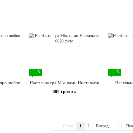
3
3
 про любов
Настільна гра Між нами Ностальгія
Настільн
800 грн/шт.
Назад
1
2
Вперед
Пок