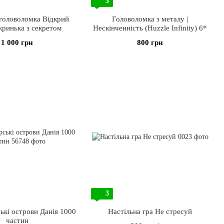
3
 головоломка Відкрий
Головоломка з металу |
кринька з секретом
Нескінченність (Huzzle Infinity) 6*
1 000 грн
800 грн
3
ькі острови Данія 1000
Настільна гра Не стресуй
частин