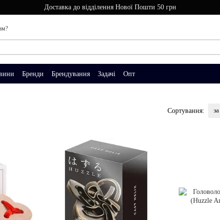
Доставка до відділення Нової Пошти 50 грн
ам?
вини
Бренди
Брендування
Задачі
Опт
за
Сортування: