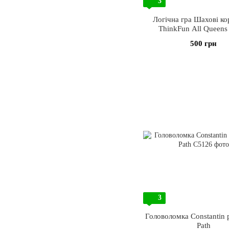
3
Логічна гра Шахові ко
ThinkFun All Queens
500 грн
3
Головоломка Constantin p
Path