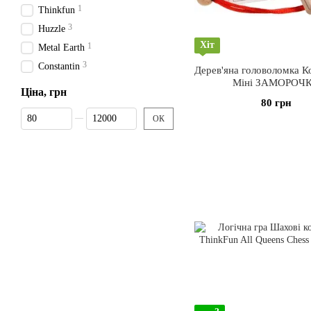
1
Thinkfun
3
Huzzle
Хіт
1
Metal Earth
3
Constantin
Дерев'яна головоломка Ко
Міні ЗАМОРОЧ
Ціна, грн
80 грн
Від Ціна, грн
До Ціна, грн
ОК