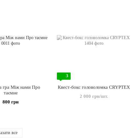
3
а гра Між нами Про
Квест-бокс головоломка CRYPTEX
таємне
2 000 грн/шт.
800 грн
азати все