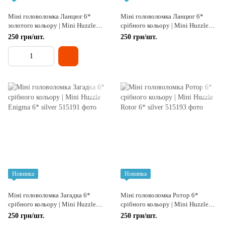
Міні головоломка Ланцюг 6*
Міні головоломка Ланцюг 6*
золотого кольору | Mini Huzzle
срібного кольору | Mini Huzzle
Chain 6* gold
Chain 6* silver
250 грн/шт.
250 грн/шт.
Новинка
Новинка
Міні головоломка Загадка 6*
Міні головоломка Ротор 6*
срібного кольору | Mini Huzzle
срібного кольору | Mini Huzzle
Enigma 6* silver
Rotor 6* silver
250 грн/шт.
250 грн/шт.