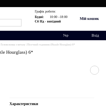
Графік роботи:
Будні:
10:00 –18:00
Мій кошик
Сб Нд - вихідний
Вхід
Укр
Головоломка з металу | Пісочний годинник (Huzzle Hourglass) 6*
le Hourglass) 6*
Характеристики