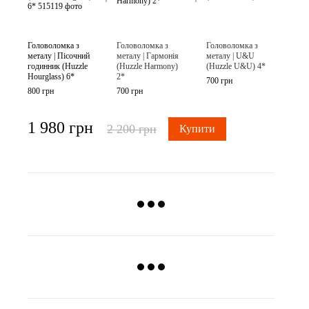
Головоломка з
Головоломка з
Головоломка з
металу | Пісочний
металу | Гармонія
металу | U&U
годинник (Huzzle
(Huzzle Harmony)
(Huzzle U&U) 4*
Hourglass) 6*
2*
700 грн
800 грн
700 грн
1 980 грн
2 200 грн
Купити