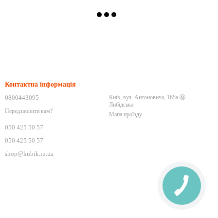
Контактна інформація
0800443095
Київ, вул. Антоновича, 165а Ⓜ️
Либідська
Передзвонити вам?
Мапа проїзду
050 425 50 57
050 425 50 57
shop@kubik.in.ua