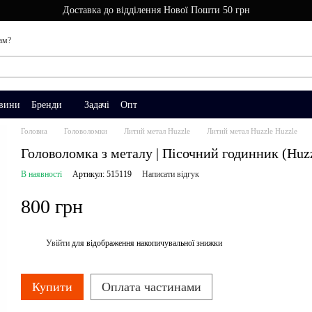
Доставка до відділення Нової Пошти 50 грн
ам?
вини
Бренди
Задачі
Опт
Головна
Головоломки
Литий метал Huzzle
Литий метал Huzzle Huzzle
Головоломка з металу | Пісочний годинник (Huzz
В наявності
Артикул: 515119
Написати відгук
800 грн
Увійти
для відображення накопичувальної знижки
%
Купити
Оплата частинами