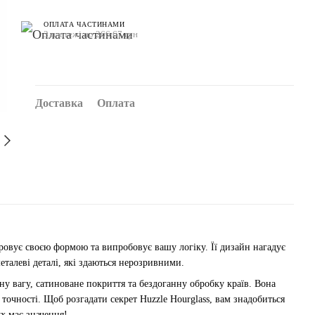
ОПЛАТА ЧАСТИНАМИ
3 платежі по 266.67 грн
Доставка
Оплата
чаровує своєю формою та випробовує вашу логіку. Її дизайн нагадує
еталеві деталі, які здаються нерозривними.
ну вагу, сатиноване покриття та бездоганну обробку країв. Вона
точності. Щоб розгадати секрет Huzzle Hourglass, вам знадобиться
х має значення!