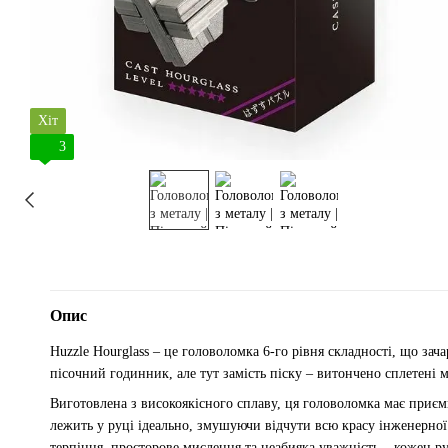
Хіт
3
Опис
Huzzle Hourglass – це головоломка 6-го рівня складності, що за
пісочний годинник, але тут замість піску – витончено сплетені м
Виготовлена з високоякісного сплаву, ця головоломка має приєм
лежить у руці ідеально, змушуючи відчути всю красу інженерної 
терпіння, просторове мислення та неабияка уважність – кожен ру