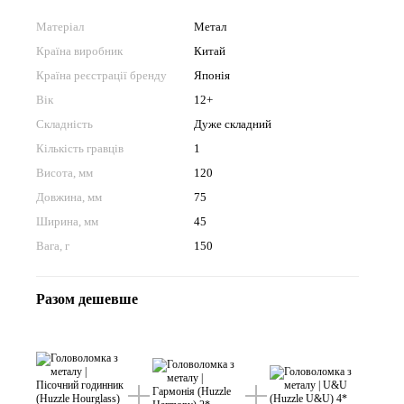
Матеріал
Метал
Країна виробник
Китай
Країна реєстрації бренду
Японія
Вік
12+
Складність
Дуже складний
Кількість гравців
1
Висота, мм
120
Довжина, мм
75
Ширина, мм
45
Вага, г
150
Разом дешевше