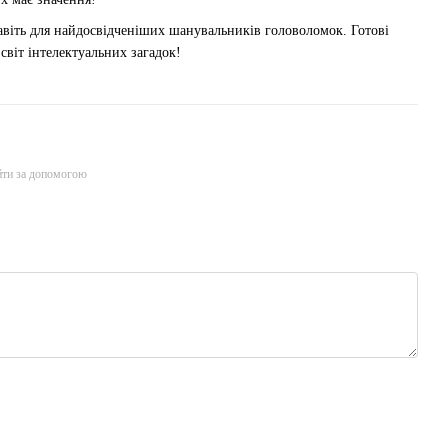
авіть для найдосвідченіших шанувальників головоломок. Готові
 світ інтелектуальних загадок!
йти за допомогою