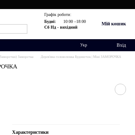
Графік роботи:
Будні:
10:00 –18:00
Мій кошик
Сб Нд - вихідний
Вхід
Укр
(Заморочки) Заморочка
Дерев'яна головоломка Будиночок | Міні ЗАМОРОЧКА
ОРОЧКА
Характеристики