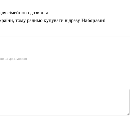
для сімейного дозвілля.
країни, тому радимо купувати відразу
Наборами
!
йти за допомогою