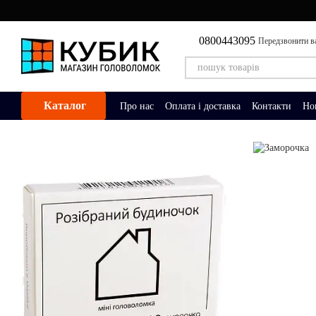
Перейти до основного контенту
0800443095
Передзвонити в
Каталог
Про нас
Оплата і доставка
Контакти
Но