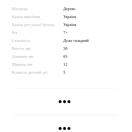
Матеріал
Дерево
Країна виробник
Україна
Країна реєстрації бренду
Україна
Вік
7+
Складність
Дуже складний
Висота, мм
50
Довжина, мм
65
Ширина, мм
12
Кількість деталей, шт
5