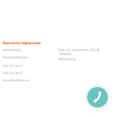
Контактна інформація
0800443095
Київ, вул. Антоновича, 165а Ⓜ️
Либідська
Передзвонити вам?
Мапа проїзду
050 425 50 57
050 425 50 57
shop@kubik.in.ua