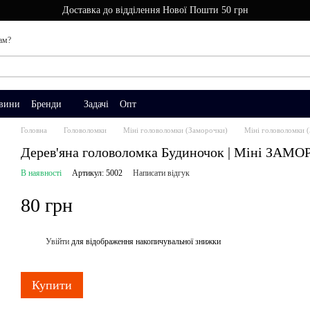
Доставка до відділення Нової Пошти 50 грн
ам?
вини
Бренди
Задачі
Опт
Головна
Головоломки
Міні головоломки (Заморочки)
Міні головоломки 
Дерев'яна головоломка Будиночок | Міні ЗАМ
В наявності
Артикул: 5002
Написати відгук
80 грн
Увійти
для відображення накопичувальної знижки
%
Купити