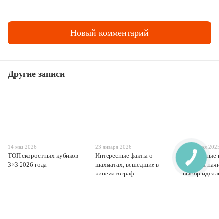
Новый комментарий
Другие записи
14 мая 2026
23 января 2026
21 ноября 202
ТОП скоростных кубиков
Интересные факты о
Шахматные 
3×3 2026 года
шахматах, вошедшие в
гайд для на
кинематограф
выбор идеал