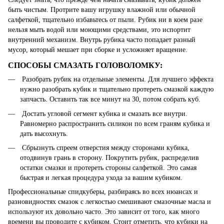
быть чистым. Протрите вашу игрушку влажной или обычной
салфеткой, тщательно избавьтесь от пыли. Рубик ни в коем разе
нельзя мыть водой или моющими средствами, это испортит
внутренний механизм. Внутрь рубика часто попадает разный
мусор, который мешает при сборке и усложняет вращение.
СПОСОБЫ СМАЗАТЬ ГОЛОВОЛОМКУ:
Разобрать рубик на отдельные элементы. Для лучшего эффекта
нужно разобрать кубик и тщательно протереть смазкой каждую
запчасть. Оставить так все минут на 30, потом собрать куб.
Достать угловой сегмент кубика и смазать все внутри.
Равномерно распространить силикон по всем граням кубика и
дать высохнуть.
Сбрызнуть спреем отверстия между сторонами кубика,
отодвинув грань в сторону. Покрутить рубик, распределив
остатки смазки и протереть стороны салфеткой. Это самая
быстрая и легкая процедура ухода за вашим кубиком.
Профессиональные спидкуберы, разбираясь во всех нюансах и
разновидностях смазок с легкостью смешивают смазочные масла и
используют их довольно часто. Это зависит от того, как много
времени вы проводите с кубиком. Стоит отметить, что кубики на