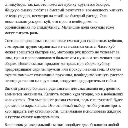
спидкуберы, так как это помогает кубику крутиться быстрее.
Жидкую смазку любят за быстрый результат и возможность капнуть
ее куда угодно, несмотря на такой же быстрый расход. Она
моментально ускоряет куб, что просто необходимо на
соревнованиях по спидкубингу. Малейшие доли секунды тоже
могут сыграть роль.
Специализированные силиконовые смазки для скоростных кубиков,
с которыми трудно справиться из-за нехватки опыта. Часто куб
может вращаться быстрее вас, моторика рук просто не успевает за
ним, грани проворачиваются больше чем нужно и это мешает при
сборке. Вязкие смазки придают контроль при сборке кубику,
предотвращают скрипы пружин или прокручивания гаек. В случае
скрипа поможет смазывание пружины, необходимо капнуть раствор
непосредственно на пружинки, открутив предварительно гайки.
Вязкий раствор больше предназначен для смазывания внутренних
элементов механизма. Капнуть можно куда угодно, но в небольших
количествах. Это уменьшает расход смазки, ведь с ее густотой будет
достаточно пары капель. Это отличный выбор, чтобы утихомирить
куб, придать ему стабильности. Оптимально использовать жидкую
и густую смазку одновременно.
Баллончик универсальной смазки подойдет для абсолютно любой