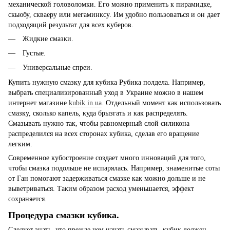
механической головоломки. Его можно применить к пирамидке,
скьюбу, скваеру или мегаминксу. Им удобно пользоваться и он дает
подходящий результат для всех куберов.
Жидкие смазки.
Густые.
Универсальные спреи.
Купить нужную смазку для кубика Рубика полдела. Например,
выбрать специализированный уход в Украине можно в нашем
интернет магазине
kubik.in.ua
. Отдельный момент как использовать
смазку, сколько капель, куда брызгать и как распределять.
Смазывать нужно так, чтобы равномерный слой силикона
распределился на всех сторонах кубика, сделав его вращение
легким.
Современное кубостроение создает много инноваций для того,
чтобы смазка подольше не испарялась. Например, знаменитые соты
от Ган помогают задерживаться смазке как можно дольше и не
выветриваться. Таким образом расход уменьшается, эффект
сохраняется.
Процедура смазки кубика.
Следует знать, что прежде чем начать смазывать, кубик должен