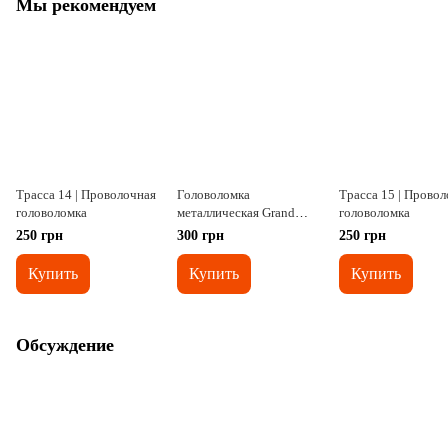
Мы рекомендуем
Трасса 14 | Проволочная
Головоломка
Трасса 15 | Прово
головоломка
металлическая Grand
головоломка
Master Puzzles
250 грн
300 грн
250 грн
TRIANGLES | blue
Купить
Купить
Купить
Обсуждение