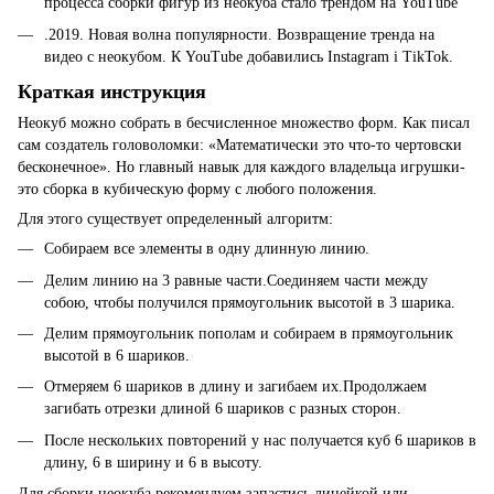
процесса сборки фигур из неокуба стало трендом на YouTube
.2019. Новая волна популярности. Возвращение тренда на
видео с неокубом. К YouTube добавились Instagram і TikTok.
Краткая инструкция
Неокуб можно собрать в бесчисленное множество форм. Как писал
сам создатель головоломки: «Математически это что-то чертовски
бесконечное». Но главный навык для каждого владельца игрушки-
это сборка в кубическую форму с любого положения.
Для этого существует определенный алгоритм:
Собираем все элементы в одну длинную линию.
Делим линию на 3 равные части.Соединяем части между
собою, чтобы получился прямоугольник высотой в 3 шарика.
Делим прямоугольник пополам и собираем в прямоугольник
высотой в 6 шариков.
Отмеряем 6 шариков в длину и загибаем их.Продолжаем
загибать отрезки длиной 6 шариков с разных сторон.
После нескольких повторений у нас получается куб 6 шариков в
длину, 6 в ширину и 6 в высоту.
Для сборки неокуба рекомендуем запастись линейкой или