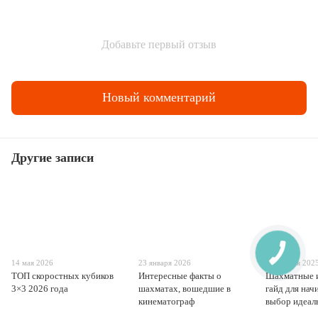
Добавьте первый отзыв
Новый комментарий
Другие записи
14 мая 2026
23 января 2026
21 ноября 202
ТОП скоростных кубиков
Интересные факты о
Шахматные 
3×3 2026 года
шахматах, вошедшие в
гайд для на
кинематограф
выбор идеал