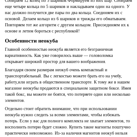
Собираем 12 колец по 5 шариков.Формируем из них шар. Собираем
еще четыре кольца по 5 шариков и накладываем один на одного. У
нас должно получится две пары по два кольца. Соединяем их с
основой. Делаем кольцо из 6 шариков и трижды его обматываем.
Повторяем тот же алгоритм с другим кольцом. Присоединяем их к
основе и летим бороться с республикой!
Особенности неокуба
Главной особенностью неокуба является его безграничная
вариативность. Как уже говорилось выше — головоломка
открывает широкий простор для вашего воображения.
Благодаря своим размерам неокуб очень компактный и
транспортабельный. Вы с легкостью можете брать его на учебу,
работу,или играть в общественном транспорте. К тому же в нашем
магазине неокубы продаются в специальном защитном боксе. Имея
такой бокс, вы можете не боятся, что потеряете один или несколько
элементов.
Отдельно стоит обратить внимание, что при использовании
неокуба нужно следить за всеми элементами, чтобы избежать
потерь. Если у вас для полного комплекта не хватает элементов, то
восполнить потерю будет сложно. Купить такие магниты поштучно
практически невозможно. Из-за наличия магнитов неокуб нельзя