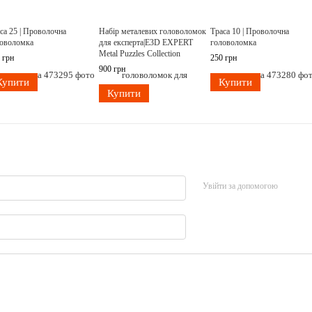
са 25 | Проволочна
Набір металевих головоломок
Траса 10 | Проволочна
оволомка
для експерта|E3D EXPERT
головоломка
Metal Puzzles Collection
 грн
250 грн
900 грн
Купити
Купити
Купити
Увійти за допомогою