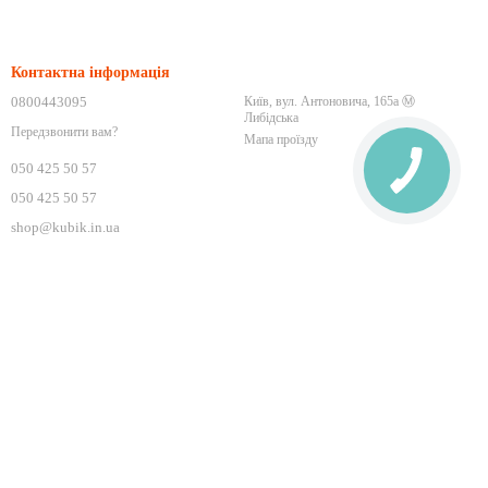
Контактна інформація
0800443095
Київ, вул. Антоновича, 165а Ⓜ️
Либідська
Передзвонити вам?
Мапа проїзду
050 425 50 57
050 425 50 57
shop@kubik.in.ua