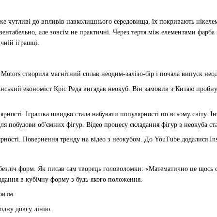
же чутливі до впливів навколишнього середовища, їх покривають нікелем 
зентабельно, але зовсім не практичні. Через тертя між елементами фарба
чній іграшці.
 Motors створила магнітний сплав неодим-залізо-бір і почала випуск нео
нський економіст Кріс Реда вигадав неокуб. Він замовив з Китаю пробну 
рності. Іграшка швидко стала набувати популярності по всьому світу. Ін
для побудови об'ємних фігур. Відео процесу складання фігур з неокуба с
рності. Повернення тренду на відео з неокубом. До YouTube додалися Ins
безліч форм. Як писав сам творець головоломки: «Математично це щось 
адання в кубічну форму з будь-якого положення.
ритм:
одну довгу лінію.