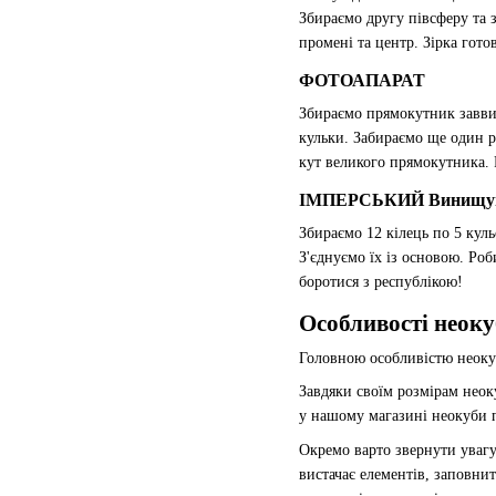
Збираємо другу півсферу та 
промені та центр. Зірка гото
ФОТОАПАРАТ
Збираємо прямокутник завви
кульки. Забираємо ще один р
кут великого прямокутника. 
ІМПЕРСЬКИЙ Винищува
Збираємо 12 кілець по 5 кул
З'єднуємо їх із основою. Ро
боротися з республікою!
Особливості неоку
Головною особливістю неокуб
Завдяки своїм розмірам неок
у нашому магазині неокуби п
Окремо варто звернути увагу
вистачає елементів, заповни