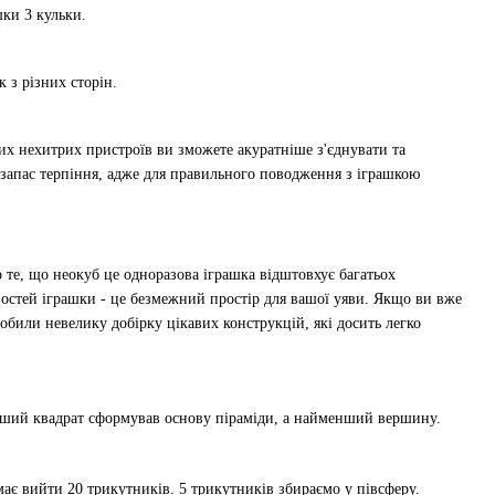
ки 3 кульки.
 з різних сторін.
их нехитрих пристроїв ви зможете акуратніше з'єднувати та
 запас терпіння, адже для правильного поводження з іграшкою
те, що неокуб це одноразова іграшка відштовхує багатьох
востей іграшки - це безмежний простір для вашої уяви. Якщо ви вже
обили невелику добірку цікавих конструкцій, які досить легко
ільший квадрат сформував основу піраміди, а найменший вершину.
ає вийти 20 трикутників. 5 трикутників збираємо у півсферу.