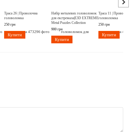
Траса 26 | Проволочна
Набір металевих головоломок
Траса 11 | Проволочна
головоломка
для екстремала|E3D EXTREME
головоломка
Metal Puzzles Collection
250 грн
250 грн
900 грн
Купити
Купити
Купити