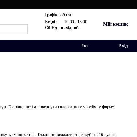
Графік роботи:
Будні:
10:00 –18:00
Мій кошик
Сб Нд - вихідний
Вхід
Укр
гур. Головне, потім повернути головоломку у кубічну форму.
 можуть змінюватись. Еталоном вважається неокуб із 216 кульок