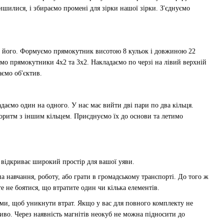
шилися, і збираємо промені для зірки нашої зірки. З'єднуємо
о його. Формуємо прямокутник висотою 8 кульок і довжиною 22
мо прямокутники 4х2 та 3х2. Накладаємо по черзі на лівий верхній
аємо об'єктив.
даємо один на одного. У нас має вийти дві пари по два кільця.
горитм з іншим кільцем. Приєднуємо їх до основи та летимо
 відкриває широкий простір для вашої уяви.
 навчання, роботу, або грати в громадському транспорті. До того ж
 не боятися, що втратите один чи кілька елементів.
ами, щоб уникнути втрат. Якщо у вас для повного комплекту не
иво. Через наявність магнітів неокуб не можна підносити до