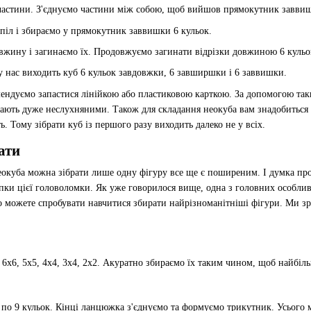
 частини. З'єднуємо частини між собою, щоб вийшов прямокутник заввиш
іл і збираємо у прямокутник заввишки 6 кульок.
овжину і загинаємо їх. Продовжуємо загинати відрізки довжиною 6 кульок
 у нас виходить куб 6 кульок завдовжки, 6 завширшки і 6 заввишки.
ендуємо запастися лінійкою або пластиковою карткою. За допомогою так
увають дуже неслухняними. Також для складання неокуба вам знадобиться
. Тому зібрати куб із першого разу виходить далеко не у всіх.
ати
окуба можна зібрати лише одну фігуру все ще є поширеним. І думка про 
пки цієї головоломки. Як уже говорилося вище, одна з головних особли
о можете спробувати навчитися збирати найрізноманітніші фігури. Ми зр
и 6х6, 5х5, 4х4, 3х4, 2х2. Акуратно збираємо їх таким чином, щоб найб
о 9 кульок. Кінці ланцюжка з'єднуємо та формуємо трикутник. Усього м