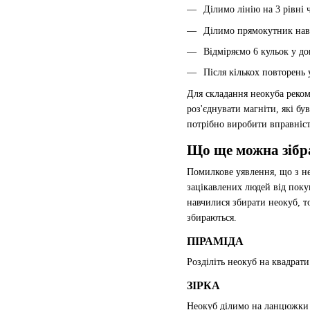
Ділимо лінію на 3 рівні
Ділимо прямокутник навп
Відміряємо 6 кульок у д
Після кількох повторень
Для складання неокуба реком
роз'єднувати магніти, які б
потрібно виробити вправність
Що ще можна зібр
Помилкове уявлення, що з не
зацікавлених людей від поку
навчилися збирати неокуб, т
збираються.
ПІРАМІДА
Розділіть неокуб на квадрат
ЗІРКА
Неокуб ділимо на ланцюжки п