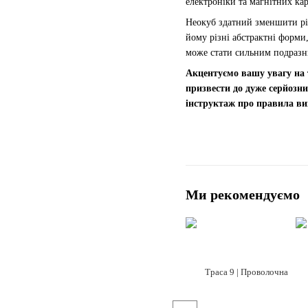
електроніки та магнітних кар
Неокуб здатний зменшити рів
йому різні абстрактні форми
може стати сильним подразни
Акцентуємо вашу увагу на т
призвести до дуже серйозн
інструктаж про правила ви
Ми рекомендуємо