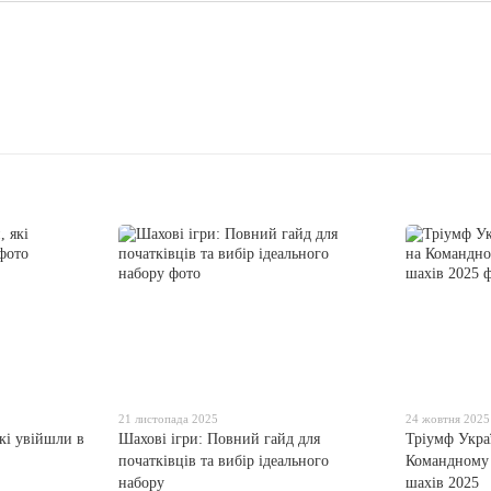
21 листопада 2025
24 жовтня 2025
кі увійшли в
Шахові ігри: Повний гайд для
Тріумф Украї
початківців та вибір ідеального
Командному 
набору
шахів 2025