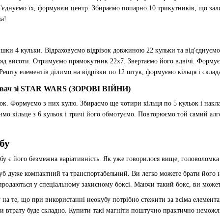
з'єднуємо їх, формуючи центр. Збираємо попарно 10 трикутників, що зали
ва!
шки 4 кульки. Відраховуємо відрізок довжиною 22 кульки та від'єднуєм
яд висоти. Отримуємо прямокутник 22х7. Звертаємо його вдвічі. Формує
Решту елементів ділимо на відрізки по 12 штук, формуємо кільця і склад
ч зі STAR WARS (ЗОРОВІ ВІЙНИ)
ьок. Формуємо з них кулю. Збираємо ще чотири кільця по 5 кульок і накла
бимо кільце з 6 кульок і тричі його обмотуємо. Повторюємо той самий ал
бу
у є його безмежна варіативність. Як уже говорилося вище, головоломка
уб дуже компактний та транспортабельний. Ви легко можете брати його на
родаються у спеціальному захисному боксі. Маючи такий бокс, ви можете
 на те, що при використанні неокубу потрібно стежити за всіма елемент
ти втрату буде складно. Купити такі магніти поштучно практично неможл