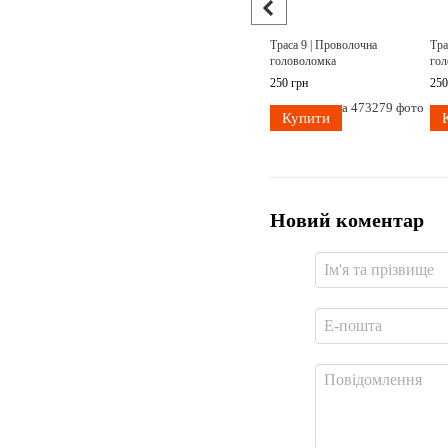
Траса 9 | Проволочна
Тра
головоломка
гол
250 грн
250
Купити
Новий коментар