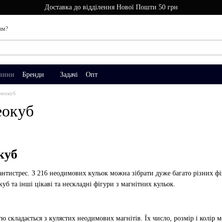
Доставка до відділення Нової Пошти 50 грн
ам?
вини
Бренди
Задачі
Опт
 неокуб
еокуб
куб
нтистрес. З 216 неодимових кульок можна зібрати дуже багато різних фі
куб та інші цікаві та нескладні фігури з магнітних кульок.
ю складається з кулястих неодимових магнітів. Їх число, розмір і колір