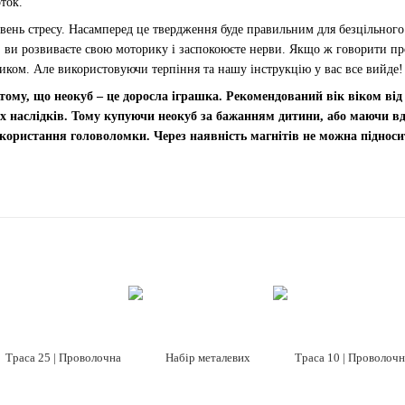
ток.
ень стресу. Насамперед це твердження буде правильним для безцільного
, ви розвиваєте свою моторику і заспокоюєте нерви. Якщо ж говорити про
ком. Але використовуючи терпіння та нашу інструкцію у вас все вийде!
ому, що неокуб – це доросла іграшка. Рекомендований вік віком від
их наслідків. Тому купуючи неокуб за бажанням дитини, або маючи в
користання головоломки. Через наявність магнітів не можна підносит