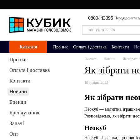
Перейти до основного контенту
0800443095
Передзвонити в
Каталог
Про нас
Оплата і доставка
Контакти
Но
Про нас
Головна
Новини
Як зібрати
Як зібрати н
Оплата і доставка
Контакти
10 травня 2023
Новини
Як зібрати нео
Бренди
Неокуб — магнітна іграшка-а
Брендування
Розповідаємо, як зібрати нео
Задачі
Неокуб
Опт
Неокуб - іграшка, що повніст