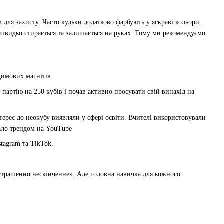
для захисту. Часто кульки додатково фарбують у яскраві кольори.
 швидко стирається та залишається на руках. Тому ми рекомендуємо
димових магнітів
партію на 250 кубів і почав активно просувати свій винахід на
терес до неокубу виявляли у сфері освіти. Вчителі використовували
тало трендом на YouTube
tagram та TikTok.
страшенно нескінченне». Але головна навичка для кожного