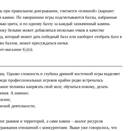
ль при правильном доигрывании, считается «пленной» (вариант:
ком камню. По завершении игры подсчитываются баллы, набранные
ько цвета, и по одному баллу за каждый захваченный камень
оку белыми может добавляться несколько очков в качестве
д, который может дать победный балл или наоборот отобрать балл в
во баллов, может присуждаться ничья.
нет-магазине
Kubik
ышц. Однако сложность и глубина древней восточной игры выделяет
реди профессиональных игроков крайне редко встречалась
ие человека напрягать свой мозг, обучаться новому, делать
жения. А именно:
жизни;
еской деятельности;
г рынков и территорий, а сами камни – аналог ресурсов
страивания отношений с конкурентами. Выше уже говорилось, что