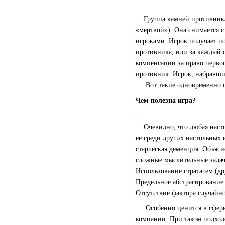
Группа камней противника, 
«мертвой»). Она снимается 
игроками. Игрок получает п
противника, или за каждый с
компенсации за право первог
противник. Игрок, набравши
Вот такие одновременно пр
Чем полезна игра?
Очевидно, что любая настол
ее среди других настольных 
старческая деменция. Объясн
сложные мыслительные задачк
Использование стратагем (д
Предельное абстрагирование 
Отсутствие фактора случайн
Особенно ценится в сфере б
компании. При таком подход