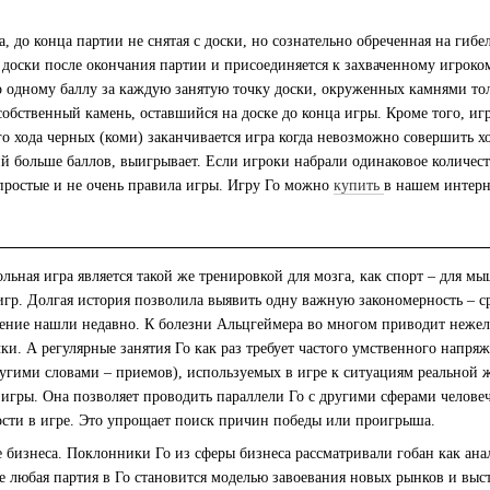
до конца партии не снятая с доски, но сознательно обреченная на гибе
с доски после окончания партии и присоединяется к захваченному игро
о одному баллу за каждую занятую точку доски, окруженных камнями тол
обственный камень, оставшийся на доске до конца игры. Кроме того, игр
о хода черных (коми) заканчивается игра когда невозможно совершить хо
й больше баллов, выигрывает. Если игроки набрали одинаковое количест
остые и не очень правила игры. Игру Го можно
купить
в нашем интер
ьная игра является такой же тренировкой для мозга, как спорт – для м
игр. Долгая история позволила выявить одну важную закономерность – с
ение нашли недавно. К болезни Альцгеймера во многом приводит нежелан
и. А регулярные занятия Го как раз требует частого умственного напря
ругими словами – приемов), используемых в игре к ситуациям реальной 
игры. Она позволяет проводить параллели Го с другими сферами человеч
ости в игре. Это упрощает поиск причин победы или проигрыша.
изнеса. Поклонники Го из сферы бизнеса рассматривали гобан как анало
е любая партия в Го становится моделью завоевания новых рынков и вы