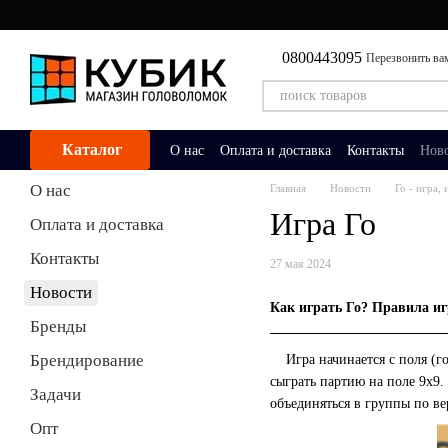
Перейти к основному контенту
0800443095
Перезвонить ва
Каталог
О нас
Оплата и доставка
Контакты
Нов
О нас
Главная
Новости
Го - игра,
Игра Го
Оплата и доставка
Контакты
27 мая 2024
Новости
Как играть Го? Правила и
Бренды
Брендирование
Игра начинается с поля (го
сыграть партию на поле 9х9.
Задачи
объединяться в группы по ве
Опт