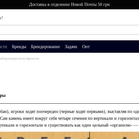
Доставка в отделение Новой Почты 50 грн
м?
ости
Бренды
Брендирование
Задачи
Опт
 набирающая популярность
гры
бан), игроки ходят поочередно (черные ходят первыми), выставляя по о
 Сам камень имеет вокруг себя четыре сечения по вертикали и горизонта
ртикали и горизонтали и существовать как один цельный «организм» — с