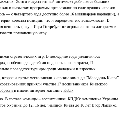
хматах. Хотя и искусственный интеллект добивается больших
мя как в шахматах программы превосходят по силе лучших игроков
сь — с четвертого хода доступно более 16 миллиардов вариаций), а
ерии качества позиции, что и определяет его возможности. В
ая ценность фигур. Игра Го требует от игрока сложных алгоритмов
извести полноценную игру.
ков стратегических игр. В последние годы увеличилось
х, особенно для детей до подросткового возраста, Го
дельно проводятся турниры среди молодежи и взрослых.
 второе и третье место заняли киевские команды "Молодежь Киева"
В соревнованиях приняли участие 17 воспитанников Киевского
обрести
в нашем интернет магазине
K
ubik
.
ко. В составе команды – воспитанники КПДЮ: чемпионка Украины
тов Украины до 12, 16 лет, чемпион Киева до 16 лет Егор Лысенко,