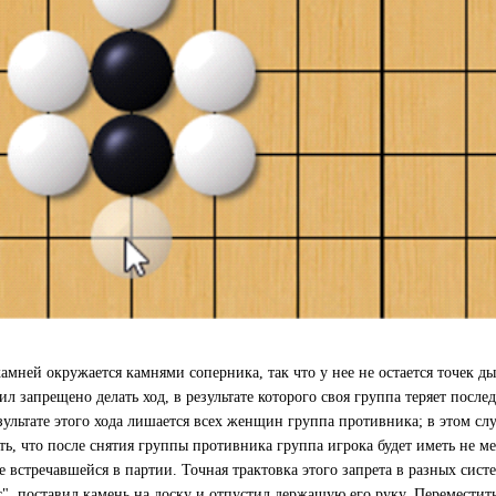
ней окружается камнями соперника, так что у нее не остается точек дых
л запрещено делать ход, в результате которого своя группа теряет пос
езультате этого хода лишается всех женщин группа противника; в этом сл
еть, что после снятия группы противника группа игрока будет иметь не м
 встречавшейся в партии. Точная трактовка этого запрета в разных систе
сс". поставил камень на доску и отпустил держащую его руку. Переместить