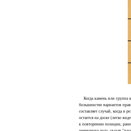
Когда камень или группа кам
большинстве вариантов прави
составляет случай, когда в р
остается на доске (легко вид
к повторению позиции, ранее
очередного хода, сказав "па