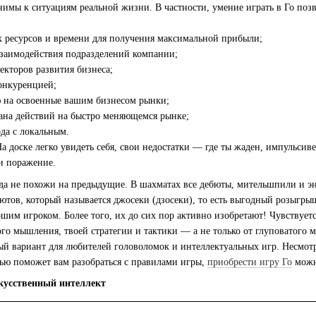
имы к ситуациям реальной жизни. В частности, умение играть в Го позво
 ресурсов и времени для получения максимальной прибыли;
заимодействия подразделений компании;
екторов развития бизнеса;
онкуренцией;
 на освоенные вашим бизнесом рынки;
лана действий на быстро меняющемся рынке;
да с локальным.
а доске легко увидеть себя, свои недостатки — где ты жаден, импульсиве
и поражение.
да не похожи на предыдущие. В шахматах все дебюты, мительшпили и э
ютов, который называется джосеки (дзосеки), то есть выгодный розыгры
ошим игроком. Более того, их до сих пор активно изобретают! Чувствуется
го мышления, твоей стратегии и тактики — а не только от глуповатого 
й вариант для любителей головоломок и интеллектуальных игр. Несмотря
ью поможет вам разобраться с правилами игры,
приобрести игру Го
можно
скусственный интеллект