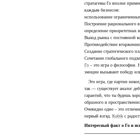
стратагемы Го вполне примен
каждым бизнесом:
использование ограниченных
Построение рационального в
определение приоритетных в
Выход рынка с постоянной к
Противодействие вторжению
Создание стратегического п
Сочетание глобального подхо
Го
– это игра о философии. Н
эмоции вызывают победу ил
Это игра, где партии никог
так — существует аналог деб
гарантий, что ты будешь хор
образного и пространственно
Очевидно одно – это отличны
первый взгяд.
K
ubik
с радост
Интересный факт о Го и и