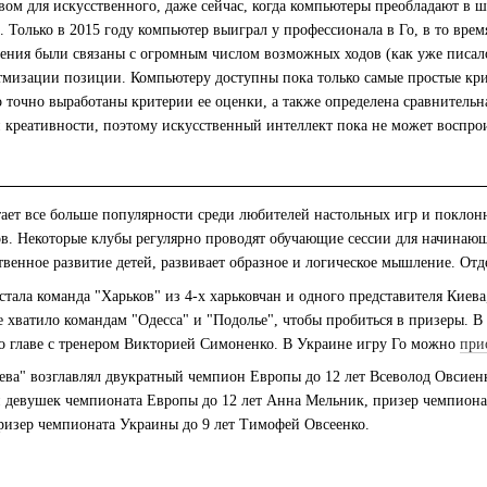
 для искусственного, даже сейчас, когда компьютеры преобладают в ша
. Только в 2015 году компьютер выиграл у профессионала в Го, в то вре
нения были связаны с огромным числом возможных ходов (как уже писало
тмизации позиции. Компьютеру доступны пока только самые простые крит
 точно выработаны критерии ее оценки, а также определена сравнительн
 креативности, поэтому искусственный интеллект пока не может воспро
 все больше популярности среди любителей настольных игр и поклонни
в. Некоторые клубы регулярно проводят обучающие сессии для начинающи
твенное развитие детей, развивает образное и логическое мышление. От
ла команда "Харьков" из 4-х харьковчан и одного представителя Киева,
 хватило командам "Одесса" и "Подолье", чтобы пробиться в призеры. 
о главе с тренером Викторией Симоненко. В Украине игру Го можно
при
ва" возглавлял двукратный чемпион Европы до 12 лет Всеволод Овсиен
ди девушек чемпионата Европы до 12 лет Анна Мельник, призер чемпиона
ризер чемпионата Украины до 9 лет Тимофей Овсеенко.