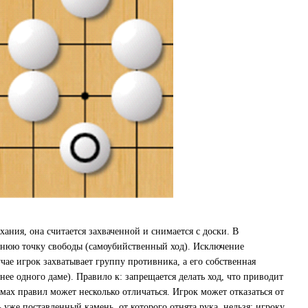
ания, она считается захваченной и снимается с доски. В
леднюю точку свободы (самоубийственный ход). Исключение
учае игрок захватывает группу противника, а его собственная
енее одного даме). Правило к: запрещается делать ход, что приводит
мах правил может несколько отличаться. Игрок может отказаться от
 уже поставленный камень, от которого отнята рука, нельзя; игроку,