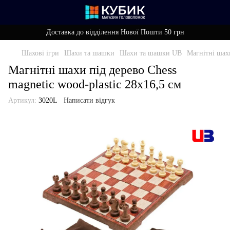
Доставка до відділення Нової Пошти 50 грн
Шахові ігри
Шахи та шашки
Шахи та шашки UB
Магнітні шахи
Магнітні шахи під дерево Chess
magnetic wood-plastic 28x16,5 см
Артикул:
3020L
Написати відгук