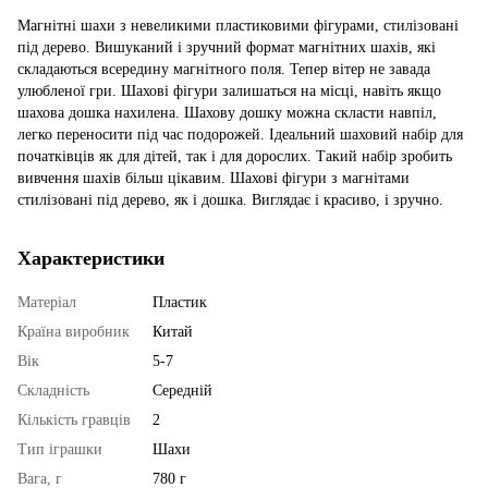
Магнітні шахи з невеликими пластиковими фігурами, стилізовані
під дерево. Вишуканий і зручний формат магнітних шахів, які
складаються всередину магнітного поля. Тепер вітер не завада
улюбленої гри. Шахові фігури залишаться на місці, навіть якщо
шахова дошка нахилена. Шахову дошку можна скласти навпіл,
легко переносити під час подорожей. Ідеальний шаховий набір для
початківців як для дітей, так і для дорослих. Такий набір зробить
вивчення шахів більш цікавим. Шахові фігури з магнітами
стилізовані під дерево, як і дошка. Виглядає і красиво, і зручно.
Характеристики
Матеріал
Пластик
Країна виробник
Китай
Вік
5-7
Складність
Середній
Кількість гравців
2
Тип іграшки
Шахи
Вага, г
780 г