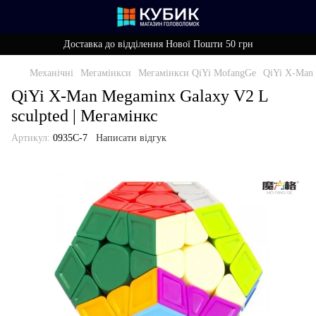
Доставка до відділення Нової Пошти 50 грн
Механічні
Мегамінкси
Мегамінкси QiYi MofangGe
QiYi X-Man 
QiYi X-Man Megaminx Galaxy V2 L
sculpted | Мегамінкс
Артикул:
0935C-7
Написати відгук