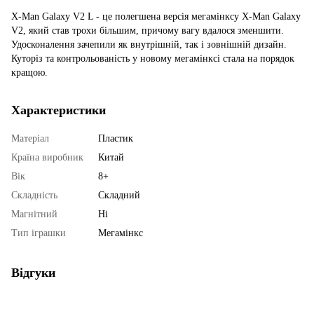
X-Man Galaxy V2 L - це полегшена версія мегамінксу X-Man Galaxy
V2, який став трохи більшим, причому вагу вдалося зменшити.
Удосконалення зачепили як внутрішній, так і зовнішній дизайн.
Куторіз та контрольованість у новому мегамінксі стала на порядок
кращою.
Характеристики
Матеріал
Пластик
Країна виробник
Китай
Вік
8+
Складність
Складний
Магнітний
Ні
Тип іграшки
Мегамінкс
Відгуки