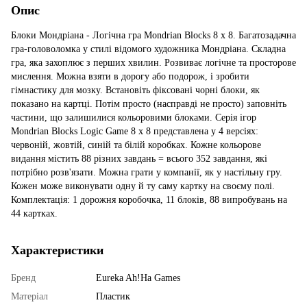
Опис
Блоки Мондріана - Логічна гра Mondrian Blocks 8 x 8. Багатозадачна
гра-головоломка у стилі відомого художника Мондріана. Складна
гра, яка захоплює з перших хвилин. Розвиває логічне та просторове
мислення. Можна взяти в дорогу або подорож, і зробити
гімнастику для мозку. Встановіть фіксовані чорні блоки, як
показано на картці. Потім просто (насправді не просто) заповніть
частини, що залишилися кольоровими блоками. Серія ігор
Mondrian Blocks Logic Game 8 x 8 представлена ​​у 4 версіях:
червоній, жовтій, синій та білій коробках. Кожне кольорове
видання містить 88 різних завдань = всього 352 завдання, які
потрібно розв'язати. Можна грати у компанії, як у настільну гру.
Кожен може виконувати одну й ту саму картку на своєму полі.
Комплектація: 1 дорожня коробочка, 11 блоків, 88 випробувань на
44 картках.
Характеристики
Бренд
Eureka Ah!Ha Games
Матеріал
Пластик