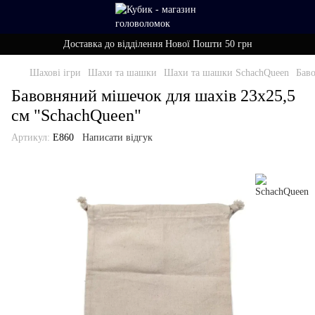
Доставка до відділення Нової Пошти 50 грн
Шахові ігри
Шахи та шашки
Шахи та шашки SchachQueen
Баво
Бавовняний мішечок для шахів 23x25,5
см "SchachQueen"
Артикул:
E860
Написати відгук