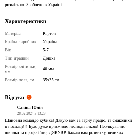
розміткою. Зроблено в Україні
Характеристики
Матеріал
Картон
Країна виробник
Україна
Вік
5-7
Тип іграшки
Дошка
Розмір клітинки,
40 мм
мм
Розмір поля, см
35х35 см
Відгуки
1
Савіна Юлія
28.02.2024 в 13:28
Шановна командо кубика! Дякую вам за гарну працю, та смаколики
в посилці!!! Було дуже приємною несподіванкою! Неочікуванно
швидко та професійно, ДЯКУЮ! Бажаю вам розвитку, великих