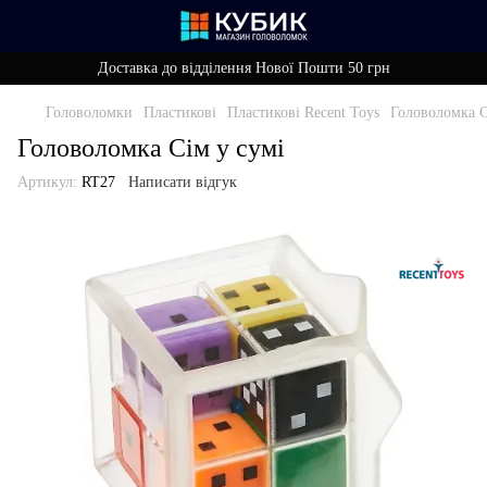
Доставка до відділення Нової Пошти 50 грн
Головоломки
Пластикові
Пластикові Recent Toys
Головоломка С
Головоломка Сім у сумі
Артикул:
RT27
Написати відгук